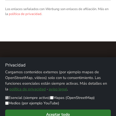
Los enlaces señalados con
Werbung
son enlaces de afiliación. Más en
la
política de privacidad
.
Privacidad
Cargamos contenidos externos (por ejemplo mapas de
Sobre nosotros
Contacto
Aviso legal
OpenStreetMap, vídeos) solo con tu consentimiento. Las
funciones esenciales están siempre activas. Más detalles en
Privacidad
Créditos fotográficos
la
política de privacidad
·
aviso legal
.
Esencial (siempre activo)
Mapas (OpenStreetMap)
© 2026 ALPENTREFF · POWERED BY
MIKO24 - IT SERVICE
Medios (por ejemplo YouTube)
Aceptar todo