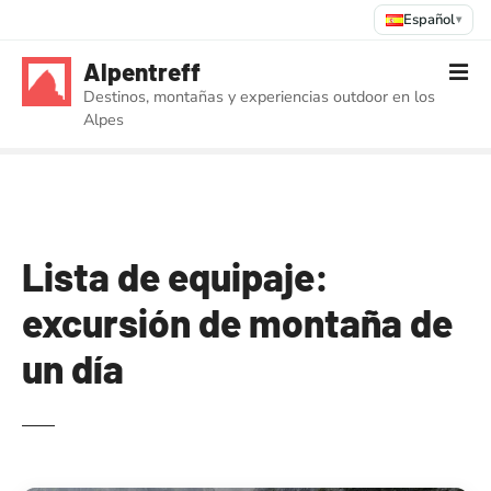
Español
▾
S
Alpentreff
a
Destinos, montañas y experiencias outdoor en los
l
Alpes
t
a
r
a
l
c
Lista de equipaje:
o
excursión de montaña de
n
t
un día
e
n
i
d
o