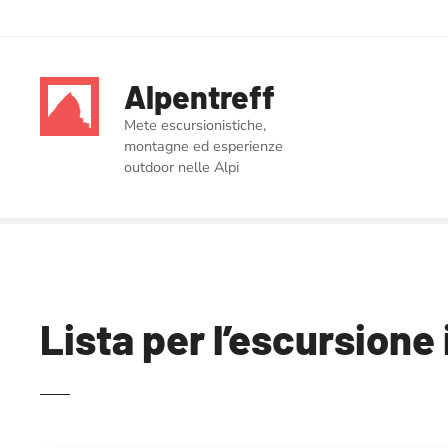
V
a
Alpentreff
i
a
Mete escursionistiche,
l
montagne ed esperienze
c
outdoor nelle Alpi
o
n
t
e
n
u
Lista per l’escursione 
t
o