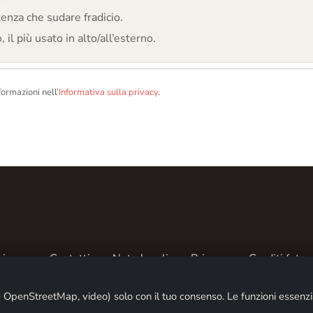
tenza che sudare fradicio.
 il più usato in alto/all’esterno.
formazioni nell’
Informativa sulla privacy
.
siamo
Contatti
Note legali
Privacy
Crediti fotogr
© 2026 ALPENTREFF · POWERED BY
MIKO24 - IT SERVICE
OpenStreetMap, video) solo con il tuo consenso. Le funzioni essenzia