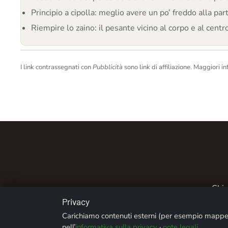
Principio a cipolla: meglio avere un po’ freddo alla par
Riempire lo zaino: il pesante vicino al corpo e al centro,
I link contrassegnati con
Pubblicità
sono link di affiliazione. Maggiori in
Chi 
Privacy
Carichiamo contenuti esterni (per esempio mappe 
nell’
informativa sulla privacy
·
note legali
.