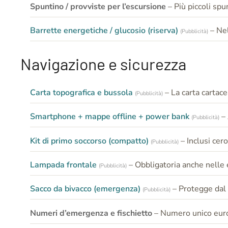
Spuntino / provviste per l’escursione
– Più piccoli spu
Barrette energetiche / glucosio (riserva)
– Nel
(Pubblicità)
Navigazione e sicurezza
Carta topografica e bussola
– La carta cartac
(Pubblicità)
Smartphone + mappe offline + power bank
–
(Pubblicità)
Kit di primo soccorso (compatto)
– Inclusi cer
(Pubblicità)
Lampada frontale
– Obbligatoria anche nelle e
(Pubblicità)
Sacco da bivacco (emergenza)
– Protegge dal
(Pubblicità)
Numeri d’emergenza e fischietto
– Numero unico euro