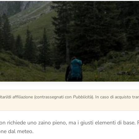
tari/di affiliazione (contrassegnati con
Pubblicità
). In caso di acquisto t
n richiede uno zaino pieno, ma i giusti elementi di base. 
ione dal meteo.