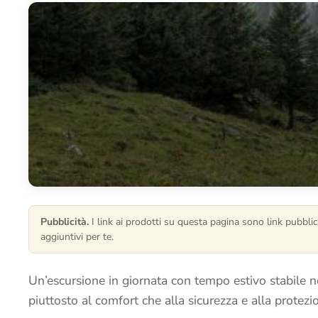
Pubblicità.
I link ai prodotti su questa pagina sono link pubblici
aggiuntivi per te.
Un’escursione in giornata con tempo estivo stabile no
piuttosto al comfort che alla sicurezza e alla protez