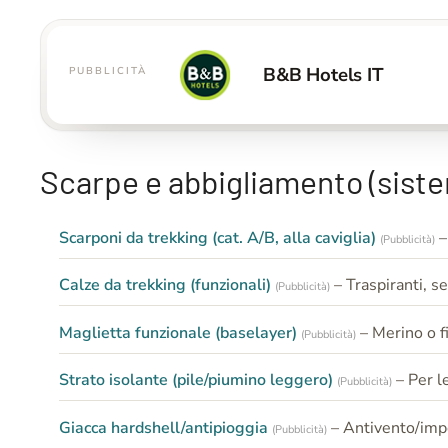
B&B Hotels IT
PUBBLICITÀ
Scarpe e abbigliamento (sistem
Scarponi da trekking (cat. A/B, alla caviglia)
–
(Pubblicità)
Calze da trekking (funzionali)
– Traspiranti, se
(Pubblicità)
Maglietta funzionale (baselayer)
– Merino o fi
(Pubblicità)
Strato isolante (pile/piumino leggero)
– Per l
(Pubblicità)
Giacca hardshell/antipioggia
– Antivento/imp
(Pubblicità)