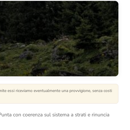
ramite essi riceviamo eventualmente una provvigione, senza costi
Punta con coerenza sul sistema a strati e rinuncia