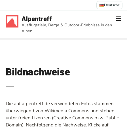
Deutsch
▾
Z
Alpentreff
u
Ausflugsziele, Berge & Outdoor-Erlebnisse in den
m
Alpen
I
n
h
a
l
t
Bildnachweise
s
p
r
i
n
Die auf alpentreff.de verwendeten Fotos stammen
g
überwiegend von Wikimedia Commons und stehen
e
unter freien Lizenzen (Creative Commons bzw. Public
n
Domain). Nachfolgend die Nachweise. Klicke auf