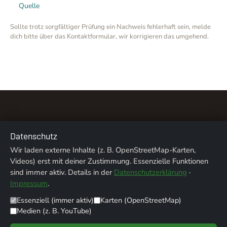
Quelle
Sollte trotz sorgfältiger Prüfung ein Nachweis fehlerhaft sein, melde
dich bitte über das Kontaktformular, wir korrigieren das umgehend.
Datenschutz
Wir laden externe Inhalte (z. B. OpenStreetMap-Karten,
Über uns
Kontakt
Impressum
Datenschutz
Videos) erst mit deiner Zustimmung. Essenzielle Funktionen
sind immer aktiv. Details in der
Datenschutzerklärung
·
Bildnachweise
Impressum
.
Essenziell (immer aktiv)
Karten (OpenStreetMap)
© 2026 ALPENTREFF · POWERED BY
MIKO24 - IT SERVICE
Medien (z. B. YouTube)