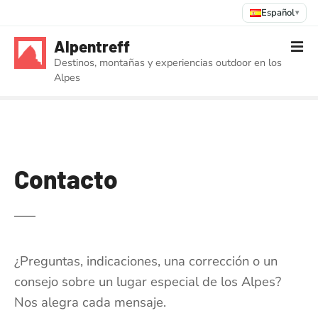
Español
▾
S
Alpentreff
a
Destinos, montañas y experiencias outdoor en los
l
Alpes
t
a
r
a
l
c
Contacto
o
n
t
e
n
¿Preguntas, indicaciones, una corrección o un
i
consejo sobre un lugar especial de los Alpes?
d
Nos alegra cada mensaje.
o