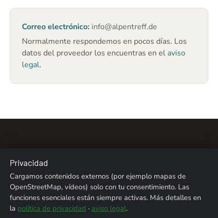
Correo electrónico:
info@alpentreff.de
Normalmente respondemos en pocos días. Los
datos del proveedor los encuentras en el
aviso
legal
.
Privacidad
Cargamos contenidos externos (por ejemplo mapas de
Sobre nosotros
Contacto
Aviso legal
OpenStreetMap, vídeos) solo con tu consentimiento. Las
funciones esenciales están siempre activas. Más detalles en
Privacidad
Créditos fotográficos
la
política de privacidad
·
aviso legal
.