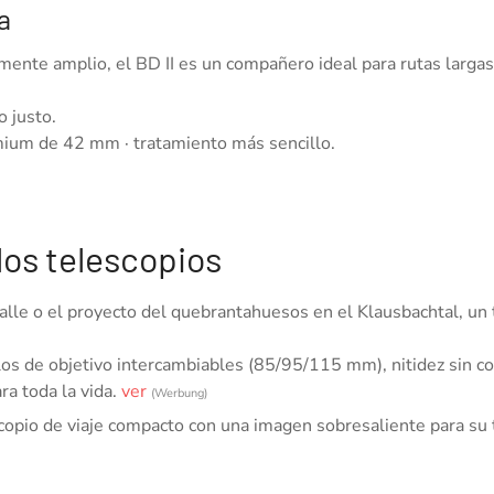
a
te amplio, el BD II es un compañero ideal para rutas largas 
o justo.
emium de 42 mm · tratamiento más sencillo.
los telescopios
l valle o el proyecto del quebrantahuesos en el Klausbachtal, 
s de objetivo intercambiables (85/95/115 mm), nitidez sin co
a toda la vida.
ver
(Werbung)
opio de viaje compacto con una imagen sobresaliente para su