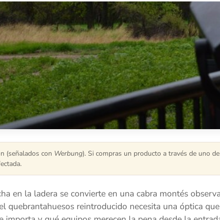
ión (señalados con
Werbung
). Si compras un producto a través de uno de
fectada.
a en la ladera se convierte en una cabra montés observada
l quebrantahuesos reintroducido necesita una óptica que s
e importa y qué equipos merecen la pena desde la entrada