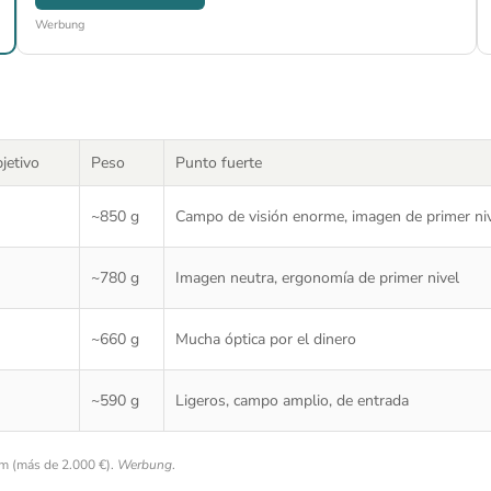
Werbung
jetivo
Peso
Punto fuerte
~850 g
Campo de visión enorme, imagen de primer ni
~780 g
Imagen neutra, ergonomía de primer nivel
~660 g
Mucha óptica por el dinero
~590 g
Ligeros, campo amplio, de entrada
m (más de 2.000 €).
Werbung
.