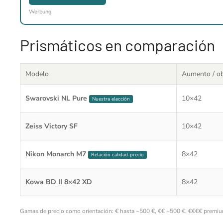
Werbung
Prismáticos en comparación
Modelo
Aumento / ob
Swarovski NL Pure
10×42
Nuestra elección
Zeiss Victory SF
10×42
Nikon Monarch M7
8×42
Relación calidad-precio
Kowa BD II 8×42 XD
8×42
Gamas de precio como orientación: € hasta ~500 €, €€ ~500 €, €€€€ premiu