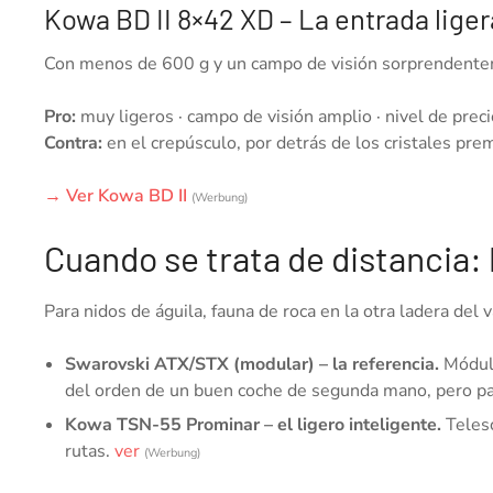
Kowa BD II 8×42 XD – La entrada liger
Con menos de 600 g y un campo de visión sorprendentemen
Pro:
muy ligeros · campo de visión amplio · nivel de preci
Contra:
en el crepúsculo, por detrás de los cristales pr
→ Ver Kowa BD II
(Werbung)
Cuando se trata de distancia: 
Para nidos de águila, fauna de roca en la otra ladera de
Swarovski ATX/STX (modular) – la referencia.
Módulo
del orden de un buen coche de segunda mano, pero par
Kowa TSN-55 Prominar – el ligero inteligente.
Telesc
rutas.
ver
(Werbung)