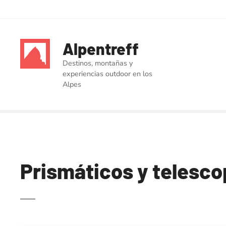
S
a
Alpentreff
l
t
Destinos, montañas y
a
experiencias outdoor en los
r
Alpes
a
l
c
o
n
t
Prismáticos y telesco
e
n
i
d
o