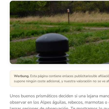
Werbung.
Esta página contiene enlaces publicitarios/de afiliac
supone ningún coste adicional, y nuestra valoración no se ve a
Unos buenos prismáticos deciden si una lejana manch
observar en los Alpes águilas, rebecos, marmotas o e
largas sesiones de observación. Te mostramos lo qu