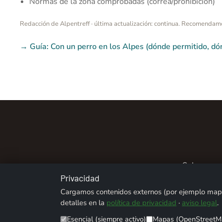
Normas de la zona comprobadas (correa/prohibición)
Redacción de Alpentreff · última actualización: continua. Recomendamo
→ Guía: Con un perro en los Alpes (dónde permitido, dó
Sobre noso
Privacidad
Cargamos contenidos externos (por ejemplo mapas
detalles en la
política de privacidad
·
aviso legal
.
Esencial (siempre activo)
Mapas (OpenStreetM