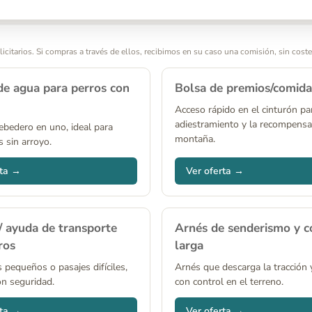
itarios. Si compras a través de ellos, recibimos en su caso una comisión, sin coste 
de agua para perros con
Bolsa de premios/comida
Acceso rápido en el cinturón pa
adiestramiento y la recompensa
ebedero en uno, ideal para
montaña.
s sin arroyo.
rta →
Ver oferta →
/ ayuda de transporte
Arnés de senderismo y c
ros
larga
 pequeños o pasajes difíciles,
Arnés que descarga la tracción 
on seguridad.
con control en el terreno.
rta →
Ver oferta →