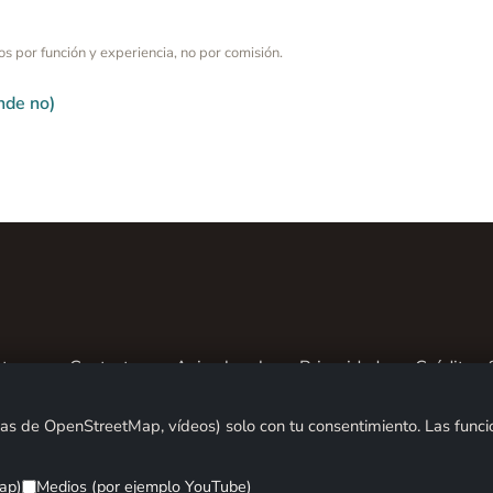
s por función y experiencia, no por comisión.
nde no)
tros
Contacto
Aviso legal
Privacidad
Créditos 
© 2026 ALPENTREFF · POWERED BY
MIKO24 - IT SERVICE
 de OpenStreetMap, vídeos) solo con tu consentimiento. Las funcio
ap)
Medios (por ejemplo YouTube)