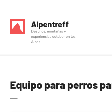
S
a
Alpentreff
l
t
Destinos, montañas y
a
experiencias outdoor en los
r
Alpes
a
l
c
o
n
t
Equipo para perros pa
e
n
i
d
o