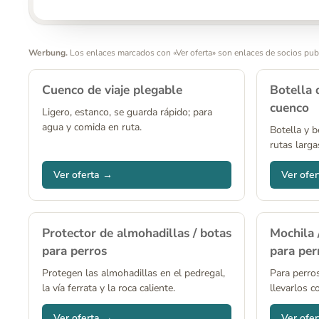
Werbung.
Los enlaces marcados con «Ver oferta» son enlaces de socios public
Cuenco de viaje plegable
Botella 
cuenco
Ligero, estanco, se guarda rápido; para
agua y comida en ruta.
Botella y b
rutas larga
Ver oferta →
Ver ofe
Protector de almohadillas / botas
Mochila 
para perros
para per
Protegen las almohadillas en el pedregal,
Para perros
la vía ferrata y la roca caliente.
llevarlos c
Ver oferta →
Ver ofe