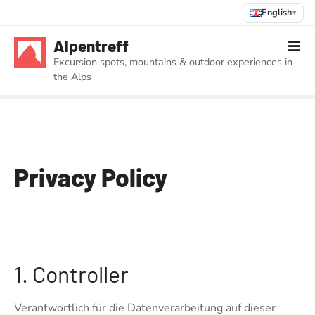
English
▾
S
Alpentreff
k
Excursion spots, mountains & outdoor experiences in
i
the Alps
p
t
o
c
o
n
Privacy Policy
t
e
n
t
1. Controller
Verantwortlich für die Datenverarbeitung auf dieser