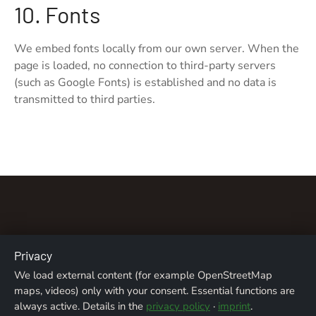
10. Fonts
We embed fonts locally from our own server. When the
page is loaded, no connection to third-party servers
(such as Google Fonts) is established and no data is
transmitted to third parties.
Privacy
About us
Contact
Imprint
Privacy Policy
We load external content (for example OpenStreetMap
maps, videos) only with your consent. Essential functions are
Image credits
always active. Details in the
privacy policy
·
imprint
.