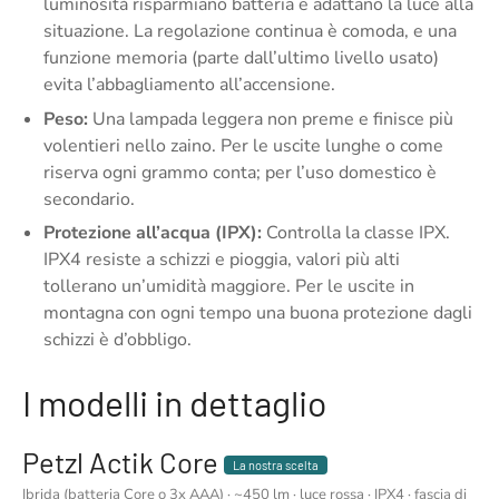
luminosità risparmiano batteria e adattano la luce alla
situazione. La regolazione continua è comoda, e una
funzione memoria (parte dall’ultimo livello usato)
evita l’abbagliamento all’accensione.
Peso:
Una lampada leggera non preme e finisce più
volentieri nello zaino. Per le uscite lunghe o come
riserva ogni grammo conta; per l’uso domestico è
secondario.
Protezione all’acqua (IPX):
Controlla la classe IPX.
IPX4 resiste a schizzi e pioggia, valori più alti
tollerano un’umidità maggiore. Per le uscite in
montagna con ogni tempo una buona protezione dagli
schizzi è d’obbligo.
I modelli in dettaglio
Petzl Actik Core
La nostra scelta
Ibrida (batteria Core o 3x AAA) · ~450 lm · luce rossa · IPX4 · fascia di