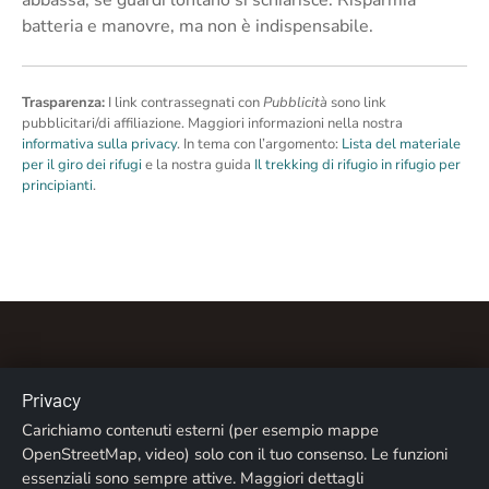
batteria e manovre, ma non è indispensabile.
Trasparenza:
I link contrassegnati con
Pubblicità
sono link
pubblicitari/di affiliazione. Maggiori informazioni nella nostra
informativa sulla privacy
. In tema con l’argomento:
Lista del materiale
per il giro dei rifugi
e la nostra guida
Il trekking di rifugio in rifugio per
principianti
.
Privacy
Carichiamo contenuti esterni (per esempio mappe
Chi siamo
Contatti
Note legali
Privacy
OpenStreetMap, video) solo con il tuo consenso. Le funzioni
essenziali sono sempre attive. Maggiori dettagli
Crediti fotografici