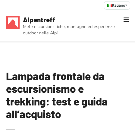
Italiano
▾
V
Alpentreff
a
Mete escursionistiche, montagne ed esperienze
i
outdoor nelle Alpi
a
l
c
o
n
t
Lampada frontale da
e
escursionismo e
n
u
trekking: test e guida
t
o
all’acquisto