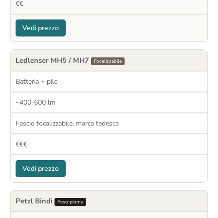
€€
Vedi prezzo
Ledlenser MH5 / MH7
Focalizzabile
Batteria + pile
~400-600 lm
Fascio focalizzabile, marca tedesca
€€€
Vedi prezzo
Petzl Bindi
Peso piuma