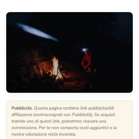
Pubblicità.
Questa pagina contiene link pubblicitari/di
affiliazione (contrassegnati con
Pubblicità
). Se acquisti
tramite uno di questi link, potremmo ricevere una
commissione. Per te non comporta costi aggiuntivi e la
nostra valutazione resta invariata.