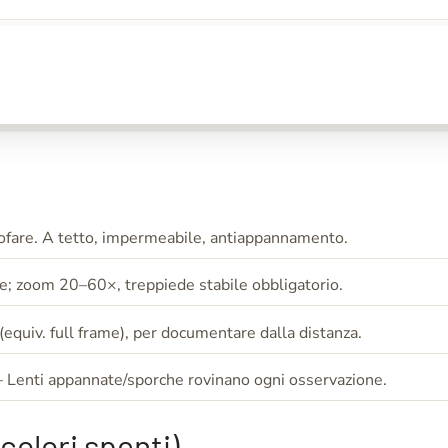
fare. A tetto, impermeabile, antiappannamento.
ze; zoom 20–60×, treppiede stabile obbligatorio.
quiv. full frame), per documentare dalla distanza.
– Lenti appannate/sporche rovinano ogni osservazione.
colori spenti)