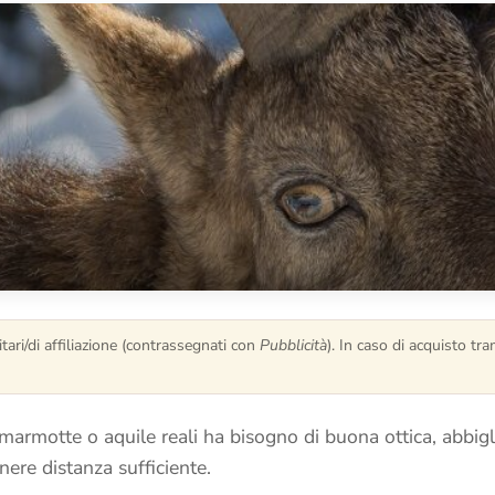
tari/di affiliazione (contrassegnati con
Pubblicità
). In caso di acquisto t
marmotte o aquile reali ha bisogno di buona ottica, abbigl
ere distanza sufficiente.