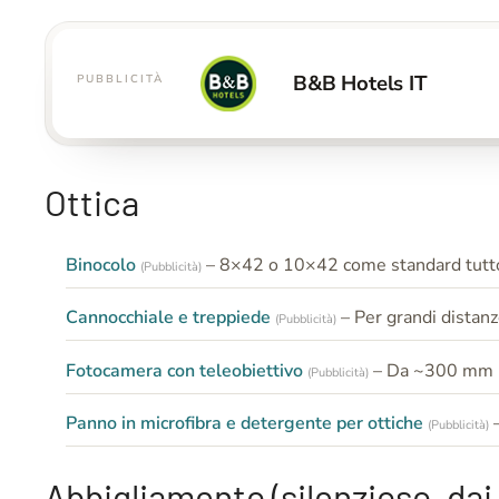
B&B Hotels IT
PUBBLICITÀ
Ottica
Binocolo
– 8×42 o 10×42 come standard tutto
(Pubblicità)
Cannocchiale e treppiede
– Per grandi distan
(Pubblicità)
Fotocamera con teleobiettivo
– Da ~300 mm (e
(Pubblicità)
Panno in microfibra e detergente per ottiche
(Pubblicità)
Abbigliamento (silenzioso, dai 