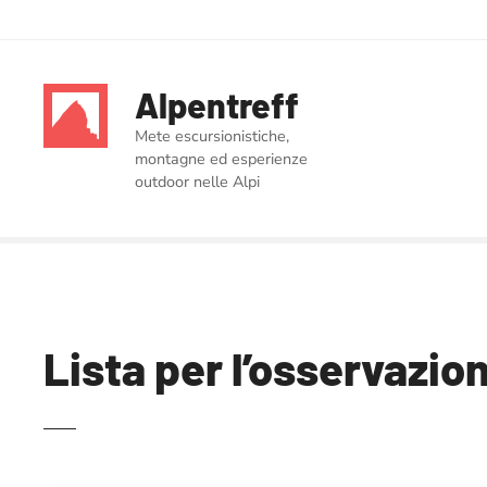
V
a
Alpentreff
i
a
Mete escursionistiche,
l
montagne ed esperienze
c
outdoor nelle Alpi
o
n
t
e
n
u
Lista per l’osservazio
t
o