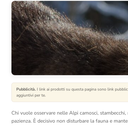
Pubblicità.
I link ai prodotti su questa pagina sono link pubblici
aggiuntivi per te.
Chi vuole osservare nelle Alpi camosci, stambecchi, 
pazienza. È decisivo non disturbare la fauna e manten