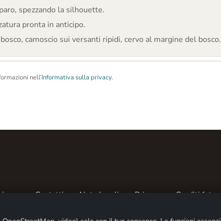
iparo, spezzando la silhouette.
zatura pronta in anticipo.
osco, camoscio sui versanti ripidi, cervo al margine del bosco.
formazioni nell’
Informativa sulla privacy
.
siamo
Contatti
Note legali
Privacy
Crediti fotogr
© 2026 ALPENTREFF · POWERED BY
MIKO24 - IT SERVICE