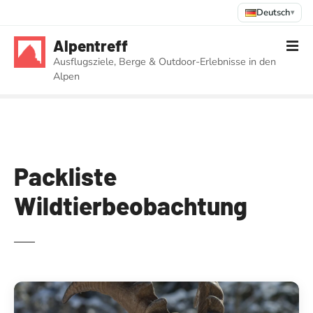
Deutsch
▾
Z
Alpentreff
u
Ausflugsziele, Berge & Outdoor-Erlebnisse in den
m
Alpen
I
n
h
a
l
t
Packliste
s
Wildtierbeobachtung
p
r
i
n
g
e
n