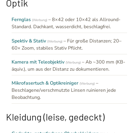
Optik
Fernglas
– 8×42 oder 10×42 als Allround-
(Werbung)
Standard. Dachkant, wasserdicht, beschlagfrei.
Spektiv & Stativ
– Für große Distanzen; 20–
(Werbung)
60× Zoom, stabiles Stativ Pflicht.
Kamera mit Teleobjektiv
– Ab ~300 mm (KB-
(Werbung)
äquiv.), um aus der Distanz zu dokumentieren.
Mikrofasertuch & Optikreiniger
–
(Werbung)
Beschlagene/verschmutzte Linsen ruinieren jede
Beobachtung.
Kleidung (leise, gedeckt)