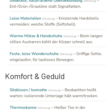
Gedeckte, naturfarbene Oberbekleidung
–
(Werbung)
Erd-/Grün-/Grautöne statt Signalfarben.
Leise Materialien
– Knisternde Hardshells
(Werbung)
vermeiden; weiche Stoffe (Softshell).
Warme Mütze & Handschuhe
– Beim langen
(Werbung)
stillen Ausharren kühlt der Körper schnell aus.
Feste, leise Wanderschuhe
– Griffige Sohle,
(Werbung)
eingelaufen, für lautloses Bewegen.
Komfort & Geduld
Sitzkissen / Isomatte
– Beobachten heißt
(Werbung)
warten; isolierende Unterlage hält warm/trocken.
Thermoskanne
– Heißer Tee in der
(Werbung)