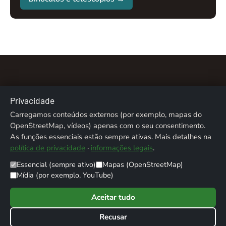
Privacidade
Carregamos conteúdos externos (por exemplo, mapas do
Sobre nós
Contacto
Ficha técnica
Privacidade
OpenStreetMap, vídeos) apenas com o seu consentimento.
As funções essenciais estão sempre ativas. Mais detalhes na
Créditos fotográficos
política de privacidade
·
informações legais
.
Essencial (sempre ativo)
Mapas (OpenStreetMap)
© 2026 ALPENTREFF · POWERED BY
MIKO24 - IT SERVICE
Mídia (por exemplo, YouTube)
Aceitar tudo
Recusar
Werbung / Affiliate-Links: Als Amazon-Partner verdiene ich an qualifizierten