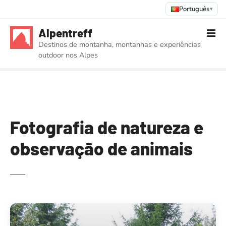
Português
▾
S
Alpentreff
a
Destinos de montanha, montanhas e experiências
l
outdoor nos Alpes
t
a
r
p
a
r
Fotografia de natureza e
a
observação de animais
o
c
o
n
t
e
ú