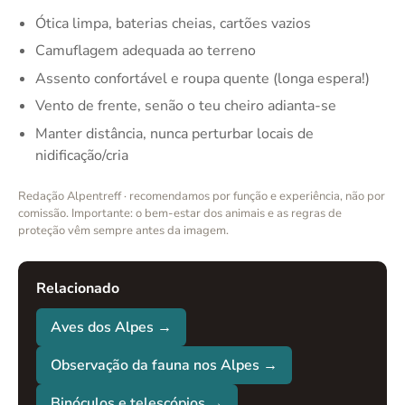
Ótica limpa, baterias cheias, cartões vazios
Camuflagem adequada ao terreno
Assento confortável e roupa quente (longa espera!)
Vento de frente, senão o teu cheiro adianta-se
Manter distância, nunca perturbar locais de
nidificação/cria
Redação Alpentreff · recomendamos por função e experiência, não por
comissão. Importante: o bem-estar dos animais e as regras de
proteção vêm sempre antes da imagem.
Relacionado
Aves dos Alpes →
Observação da fauna nos Alpes →
Binóculos e telescópios →