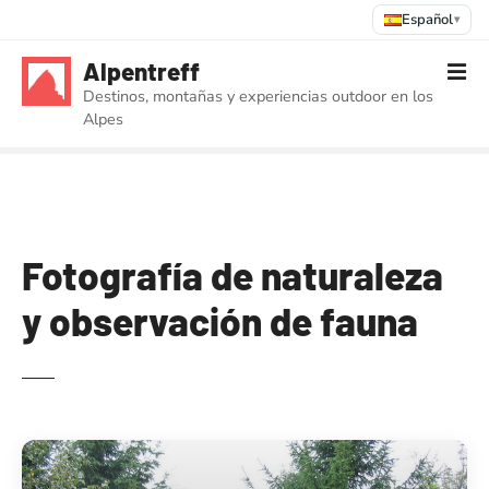
Español
▾
S
Alpentreff
a
Destinos, montañas y experiencias outdoor en los
l
Alpes
t
a
r
a
l
c
Fotografía de naturaleza
o
y observación de fauna
n
t
e
n
i
d
o