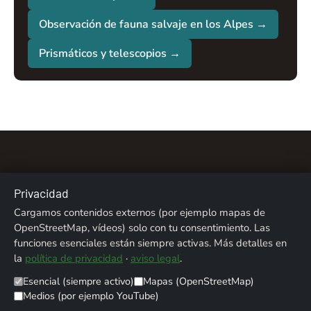
Observación de fauna salvaje en los Alpes →
Prismáticos y telescopios →
Privacidad
Cargamos contenidos externos (por ejemplo mapas de
Sobre nosotros
Contacto
Aviso legal
OpenStreetMap, vídeos) solo con tu consentimiento. Las
funciones esenciales están siempre activas. Más detalles en
Privacidad
Créditos fotográficos
la
política de privacidad
·
aviso legal
.
Esencial (siempre activo)
Mapas (OpenStreetMap)
© 2026 ALPENTREFF · POWERED BY
MIKO24 - IT SERVICE
Medios (por ejemplo YouTube)