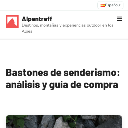
Español
▾
S
Alpentreff
a
Destinos, montañas y experiencias outdoor en los
l
Alpes
t
a
r
a
l
c
Bastones de senderismo:
o
análisis y guía de compra
n
t
e
n
i
d
o