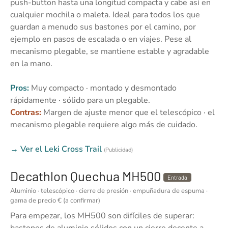
push-button hasta una longitud compacta y cabe así en
cualquier mochila o maleta. Ideal para todos los que
guardan a menudo sus bastones por el camino, por
ejemplo en pasos de escalada o en viajes. Pese al
mecanismo plegable, se mantiene estable y agradable
en la mano.
Pros:
Muy compacto · montado y desmontado
rápidamente · sólido para un plegable.
Contras:
Margen de ajuste menor que el telescópico · el
mecanismo plegable requiere algo más de cuidado.
→ Ver el Leki Cross Trail
(Publicidad)
Decathlon Quechua MH500
Entrada
Aluminio · telescópico · cierre de presión · empuñadura de espuma ·
gama de precio € (a confirmar)
Para empezar, los MH500 son difíciles de superar:
bastones de aluminio sólidos con un cierre decente a