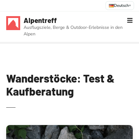
Deutsch
▾
Z
Alpentreff
u
Ausflugsziele, Berge & Outdoor-Erlebnisse in den
m
Alpen
I
n
h
a
l
t
Wanderstöcke: Test &
s
Kaufberatung
p
r
i
n
g
e
n