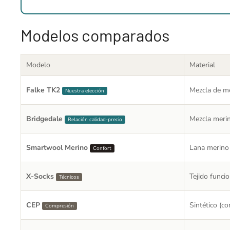
Modelos comparados
Modelo
Material
Falke TK2
Mezcla de m
Nuestra elección
Bridgedale
Mezcla merin
Relación calidad-precio
Smartwool Merino
Lana merino
Confort
X-Socks
Tejido funcio
Técnicos
CEP
Sintético (c
Compresión