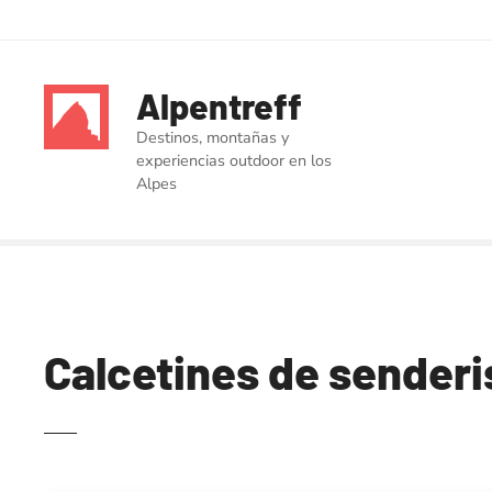
S
a
Alpentreff
l
t
Destinos, montañas y
a
experiencias outdoor en los
r
Alpes
a
l
c
o
n
t
Calcetines de senderi
e
n
i
d
o