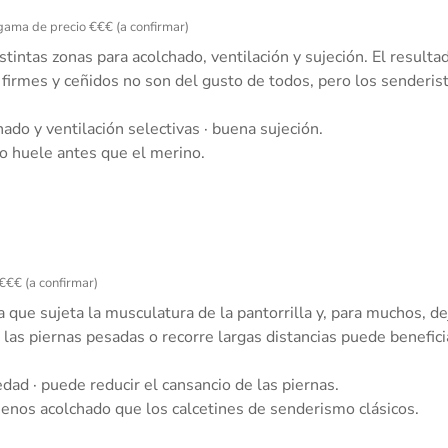
· gama de precio €€€ (a confirmar)
tintas zonas para acolchado, ventilación y sujeción. El resulta
irmes y ceñidos no son del gusto de todos, pero los senderist
do y ventilación selectivas · buena sujeción.
co huele antes que el merino.
 €€€ (a confirmar)
 que sujeta la musculatura de la pantorrilla y, para muchos, d
las piernas pesadas o recorre largas distancias puede benefic
ad · puede reducir el cansancio de las piernas.
enos acolchado que los calcetines de senderismo clásicos.