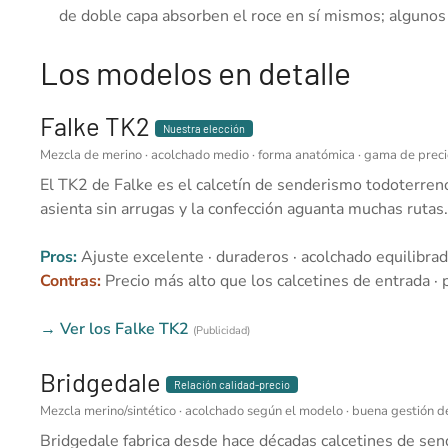
de doble capa absorben el roce en sí mismos; algunos 
Los modelos en detalle
Falke TK2
Nuestra elección
Mezcla de merino · acolchado medio · forma anatómica · gama de preci
El TK2 de Falke es el calcetín de senderismo todoterreno
asienta sin arrugas y la confección aguanta muchas rutas.
Pros:
Ajuste excelente · duraderos · acolchado equilibra
Contras:
Precio más alto que los calcetines de entrada · 
→ Ver los Falke TK2
(Publicidad)
Bridgedale
Relación calidad-precio
Mezcla merino/sintético · acolchado según el modelo · buena gestión d
Bridgedale fabrica desde hace décadas calcetines de send