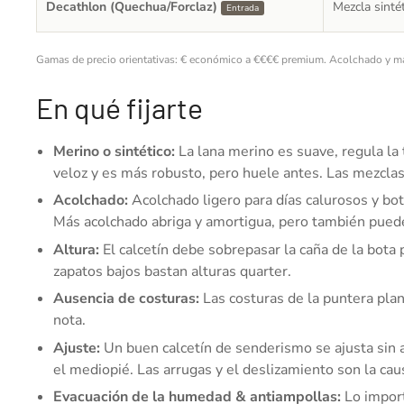
Decathlon (Quechua/Forclaz)
Mezcla sinté
Entrada
Gamas de precio orientativas: € económico a €€€€ premium. Acolchado y mat
En qué fijarte
Merino o sintético:
La lana merino es suave, regula la 
veloz y es más robusto, pero huele antes. Las mezclas 
Acolchado:
Acolchado ligero para días calurosos y bot
Más acolchado abriga y amortigua, pero también puede
Altura:
El calcetín debe sobrepasar la caña de la bota 
zapatos bajos bastan alturas quarter.
Ausencia de costuras:
Las costuras de la puntera plan
nota.
Ajuste:
Un buen calcetín de senderismo se ajusta sin 
el mediopié. Las arrugas y el deslizamiento son la ca
Evacuación de la humedad & antiampollas:
Lo import