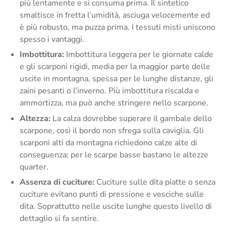
più lentamente e si consuma prima. Il sintetico
smaltisce in fretta l’umidità, asciuga velocemente ed
è più robusto, ma puzza prima. I tessuti misti uniscono
spesso i vantaggi.
Imbottitura:
Imbottitura leggera per le giornate calde
e gli scarponi rigidi, media per la maggior parte delle
uscite in montagna, spessa per le lunghe distanze, gli
zaini pesanti o l’inverno. Più imbottitura riscalda e
ammortizza, ma può anche stringere nello scarpone.
Altezza:
La calza dovrebbe superare il gambale dello
scarpone, così il bordo non sfrega sulla caviglia. Gli
scarponi alti da montagna richiedono calze alte di
conseguenza; per le scarpe basse bastano le altezze
quarter.
Assenza di cuciture:
Cuciture sulle dita piatte o senza
cuciture evitano punti di pressione e vesciche sulle
dita. Soprattutto nelle uscite lunghe questo livello di
dettaglio si fa sentire.