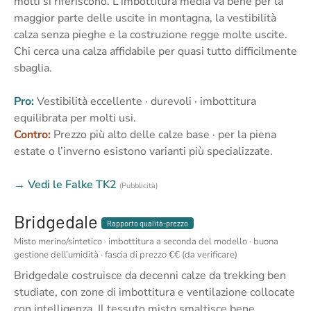
molti si riferiscono. L’imbottitura media va bene per la
maggior parte delle uscite in montagna, la vestibilità
calza senza pieghe e la costruzione regge molte uscite.
Chi cerca una calza affidabile per quasi tutto difficilmente
sbaglia.
Pro:
Vestibilità eccellente · durevoli · imbottitura
equilibrata per molti usi.
Contro:
Prezzo più alto delle calze base · per la piena
estate o l’inverno esistono varianti più specializzate.
→ Vedi le Falke TK2
(Pubblicità)
Bridgedale
Rapporto qualità-prezzo
Misto merino/sintetico · imbottitura a seconda del modello · buona
gestione dell’umidità · fascia di prezzo €€ (da verificare)
Bridgedale costruisce da decenni calze da trekking ben
studiate, con zone di imbottitura e ventilazione collocate
con intelligenza. Il tessuto misto smaltisce bene