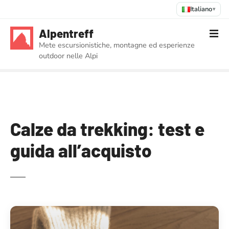
Italiano
▾
V
Alpentreff
a
Mete escursionistiche, montagne ed esperienze
i
outdoor nelle Alpi
a
l
c
o
n
t
Calze da trekking: test e
e
guida all’acquisto
n
u
t
o