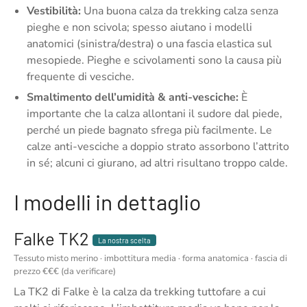
Vestibilità:
Una buona calza da trekking calza senza
pieghe e non scivola; spesso aiutano i modelli
anatomici (sinistra/destra) o una fascia elastica sul
mesopiede. Pieghe e scivolamenti sono la causa più
frequente di vesciche.
Smaltimento dell’umidità & anti-vesciche:
È
importante che la calza allontani il sudore dal piede,
perché un piede bagnato sfrega più facilmente. Le
calze anti-vesciche a doppio strato assorbono l’attrito
in sé; alcuni ci giurano, ad altri risultano troppo calde.
I modelli in dettaglio
Falke TK2
La nostra scelta
Tessuto misto merino · imbottitura media · forma anatomica · fascia di
prezzo €€€ (da verificare)
La TK2 di Falke è la calza da trekking tuttofare a cui