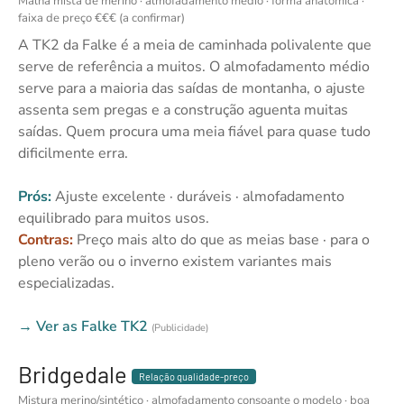
Malha mista de merino · almofadamento médio · forma anatómica ·
faixa de preço €€€ (a confirmar)
A TK2 da Falke é a meia de caminhada polivalente que
serve de referência a muitos. O almofadamento médio
serve para a maioria das saídas de montanha, o ajuste
assenta sem pregas e a construção aguenta muitas
saídas. Quem procura uma meia fiável para quase tudo
dificilmente erra.
Prós:
Ajuste excelente · duráveis · almofadamento
equilibrado para muitos usos.
Contras:
Preço mais alto do que as meias base · para o
pleno verão ou o inverno existem variantes mais
especializadas.
→ Ver as Falke TK2
(Publicidade)
Bridgedale
Relação qualidade-preço
Mistura merino/sintético · almofadamento consoante o modelo · boa