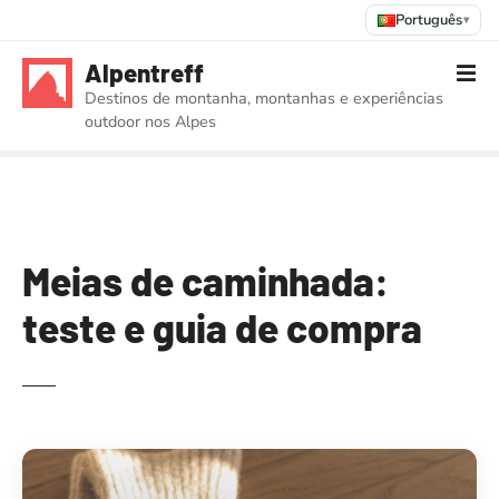
Português
▾
S
Alpentreff
a
Destinos de montanha, montanhas e experiências
l
outdoor nos Alpes
t
a
r
p
a
r
Meias de caminhada:
a
teste e guia de compra
o
c
o
n
t
e
ú