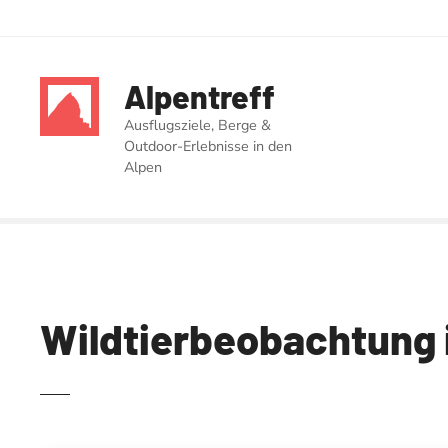
Z
u
Alpentreff
m
I
Ausflugsziele, Berge &
n
Outdoor-Erlebnisse in den
h
Alpen
a
l
t
s
p
r
Wildtierbeobachtung 
i
n
g
e
n