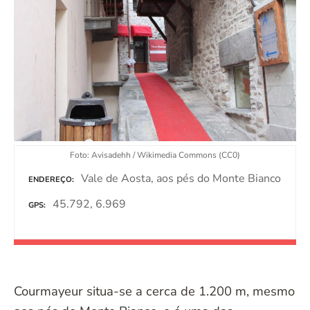
d
o
Foto: Avisadehh / Wikimedia Commons (CC0)
Vale de Aosta, aos pés do Monte Bianco
ENDEREÇO
45.792, 6.969
GPS
Courmayeur situa-se a cerca de 1.200 m, mesmo