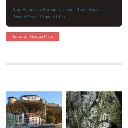
Gran Paradiso e Parque Nacional
·
Breuil-Cervinia
·
Forte di Bard
·
Cogne e Lillaz
Route auf Google Maps