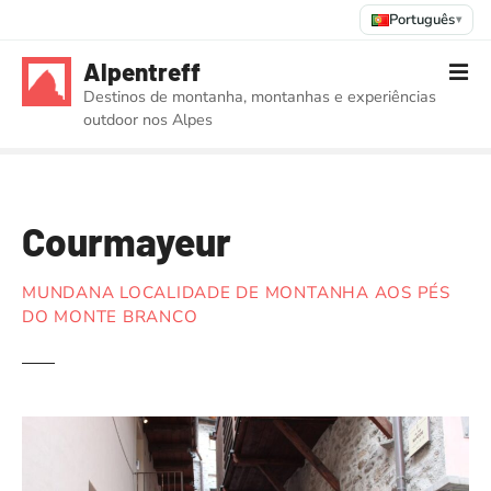
Português
▾
S
Alpentreff
a
Destinos de montanha, montanhas e experiências
l
outdoor nos Alpes
t
a
r
p
Courmayeur
a
r
a
MUNDANA LOCALIDADE DE MONTANHA AOS PÉS
o
DO MONTE BRANCO
c
o
n
t
e
ú