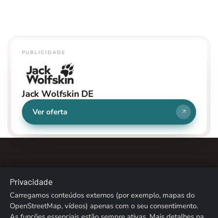
PUBLICIDADE
Jack Wolfskin DE
Ver oferta
Privacidade
Carregamos conteúdos externos (por exemplo, mapas do
Sobre nós
Contacto
Ficha técnica
Privacidade
OpenStreetMap, vídeos) apenas com o seu consentimento.
As funções essenciais estão sempre ativas. Mais detalhes na