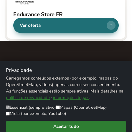
Endurance Store FR
Ver oferta
Privacidade
Carregamos conteúdos externos (por exemplo, mapas do
Sobre nós
Contacto
Ficha técnica
Privacidade
OpenStreetMap, vídeos) apenas com o seu consentimento.
As funções essenciais estão sempre ativas. Mais detalhes na
Créditos fotográficos
política de privacidade
·
informações legais
.
© 2026 ALPENTREFF · POWERED BY
MIKO24 - IT SERVICE
Essencial (sempre ativo)
Mapas (OpenStreetMap)
Mídia (por exemplo, YouTube)
Aceitar tudo