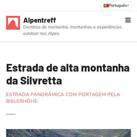
Português
▾
S
Alpentreff
a
Destinos de montanha, montanhas e experiências
l
outdoor nos Alpes
t
a
r
p
Estrada de alta montanha
a
r
da Silvretta
a
o
ESTRADA PANORÂMICA COM PORTAGEM PELA
c
BIELERHÖHE
o
n
t
e
ú