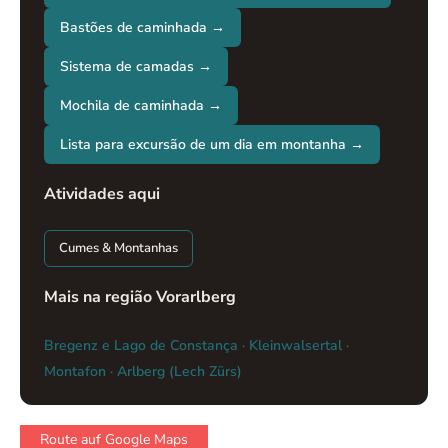
Bastões de caminhada →
Sistema de camadas →
Mochila de caminhada →
Lista para excursão de um dia em montanha →
Atividades aqui
Cumes & Montanhas
Mais na região Vorarlberg
Bregenz e Lago de Constança
·
Kleinwalsertal
·
Montafon
·
Arlberg (Lech Zürs)
Route auf Google Maps