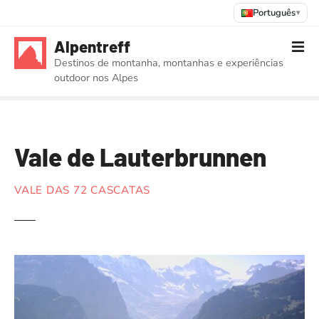
Português
▾
S
Alpentreff
a
Destinos de montanha, montanhas e experiências
l
outdoor nos Alpes
t
a
r
p
Vale de Lauterbrunnen
a
r
a
VALE DAS 72 CASCATAS
o
c
o
n
t
e
ú