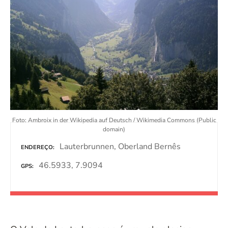
d
o
Foto: Ambroix in der Wikipedia auf Deutsch / Wikimedia Commons (Public
domain)
Lauterbrunnen, Oberland Bernês
ENDEREÇO
46.5933, 7.9094
GPS