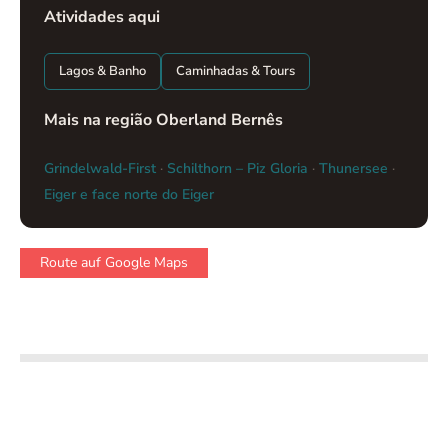
Atividades aqui
Lagos & Banho
Caminhadas & Tours
Mais na região Oberland Bernês
Grindelwald-First
·
Schilthorn – Piz Gloria
·
Thunersee
·
Eiger e face norte do Eiger
Route auf Google Maps