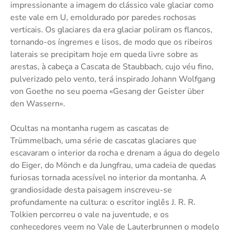
impressionante a imagem do clássico vale glaciar como
este vale em U, emoldurado por paredes rochosas
verticais. Os glaciares da era glaciar poliram os flancos,
tornando-os íngremes e lisos, de modo que os ribeiros
laterais se precipitam hoje em queda livre sobre as
arestas, à cabeça a Cascata de Staubbach, cujo véu fino,
pulverizado pelo vento, terá inspirado Johann Wolfgang
von Goethe no seu poema «Gesang der Geister über
den Wassern».
Ocultas na montanha rugem as cascatas de
Trümmelbach, uma série de cascatas glaciares que
escavaram o interior da rocha e drenam a água do degelo
do Eiger, do Mönch e da Jungfrau, uma cadeia de quedas
furiosas tornada acessível no interior da montanha. A
grandiosidade desta paisagem inscreveu-se
profundamente na cultura: o escritor inglês J. R. R.
Tolkien percorreu o vale na juventude, e os
conhecedores veem no Vale de Lauterbrunnen o modelo