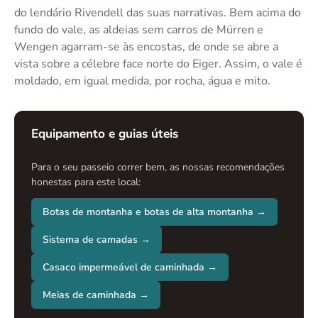
do lendário Rivendell das suas narrativas. Bem acima do
fundo do vale, as aldeias sem carros de Mürren e
Wengen agarram-se às encostas, de onde se abre a
vista sobre a célebre face norte do Eiger. Assim, o vale é
moldado, em igual medida, por rocha, água e mito.
Equipamento e guias úteis
Para o seu passeio correr bem, as nossas recomendações
honestas para este local:
Botas de montanha e botas de alta montanha →
Sistema de camadas →
Casaco impermeável de caminhada →
Meias de caminhada →