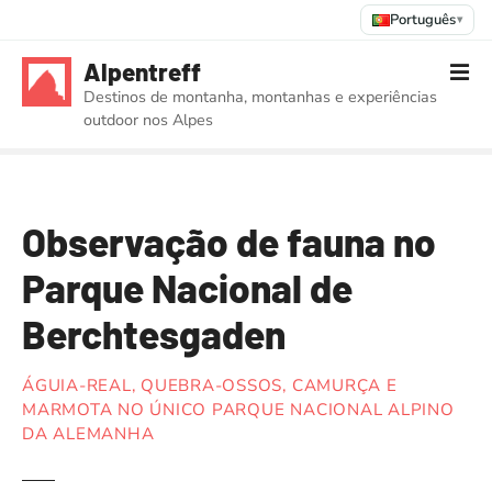
Português
▾
S
Alpentreff
a
Destinos de montanha, montanhas e experiências
l
outdoor nos Alpes
t
a
r
p
Observação de fauna no
a
r
Parque Nacional de
a
o
Berchtesgaden
c
o
ÁGUIA-REAL, QUEBRA-OSSOS, CAMURÇA E
n
MARMOTA NO ÚNICO PARQUE NACIONAL ALPINO
t
DA ALEMANHA
e
ú