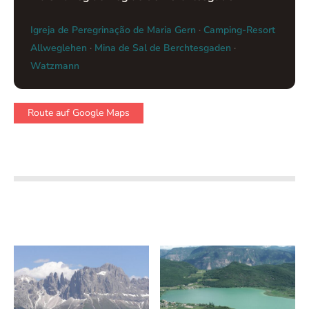
Igreja de Peregrinação de Maria Gern
·
Camping-Resort
Allweglehen
·
Mina de Sal de Berchtesgaden
·
Watzmann
Route auf Google Maps