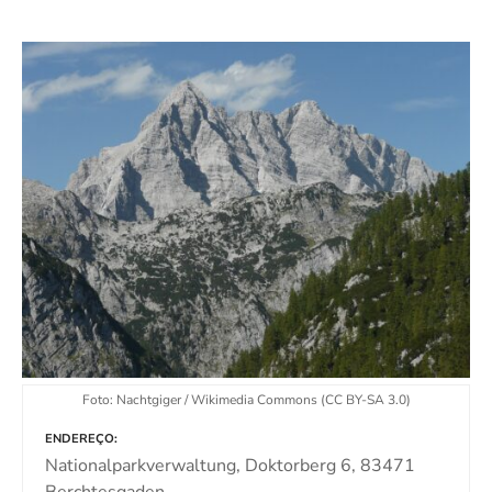
d
o
Foto: Nachtgiger / Wikimedia Commons (CC BY-SA 3.0)
ENDEREÇO
Nationalparkverwaltung, Doktorberg 6, 83471
Berchtesgaden