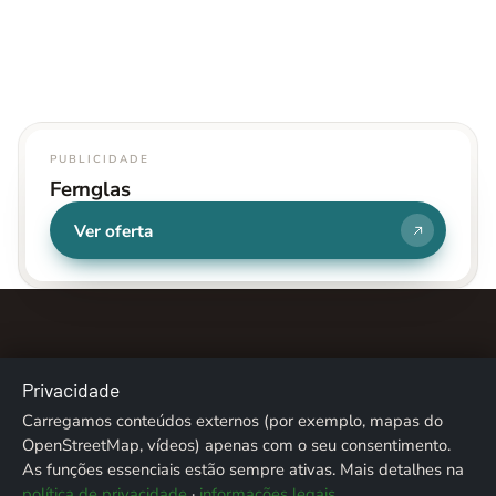
PUBLICIDADE
Fernglas
Ver oferta
Privacidade
Carregamos conteúdos externos (por exemplo, mapas do
Sobre nós
Contacto
Ficha técnica
Privacidade
OpenStreetMap, vídeos) apenas com o seu consentimento.
As funções essenciais estão sempre ativas. Mais detalhes na
Créditos fotográficos
política de privacidade
·
informações legais
.