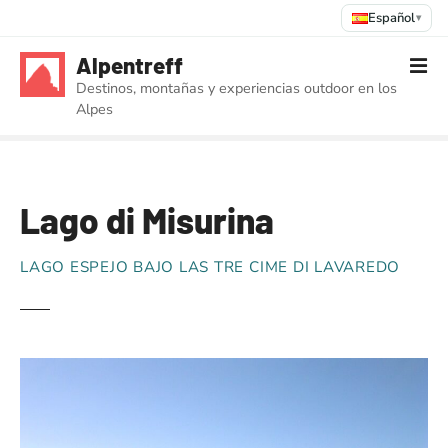
Español
▾
S
Alpentreff
a
Destinos, montañas y experiencias outdoor en los
l
Alpes
t
a
r
a
Lago di Misurina
l
c
o
LAGO ESPEJO BAJO LAS TRE CIME DI LAVAREDO
n
t
e
n
i
d
o