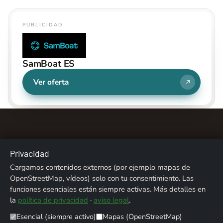
PUBLICIDAD
SamBoat ES
Ver oferta
Privacidad
Cargamos contenidos externos (por ejemplo mapas de
Sobre nosotros
Contacto
Aviso legal
OpenStreetMap, vídeos) solo con tu consentimiento. Las
funciones esenciales están siempre activas. Más detalles en
Privacidad
Créditos fotográficos
la
política de privacidad
·
aviso legal
.
Esencial (siempre activo)
Mapas (OpenStreetMap)
© 2026 ALPENTREFF · POWERED BY
MIKO24 - IT SERVICE