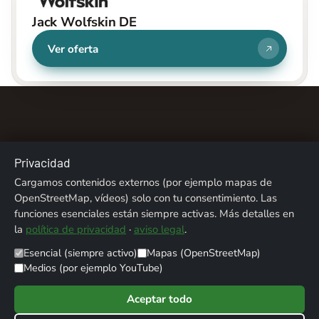
Jack Wolfskin DE
Ver oferta
Privacidad
Sobre nosotros
Contacto
Aviso legal
Cargamos contenidos externos (por ejemplo mapas de
OpenStreetMap, vídeos) solo con tu consentimiento. Las
Privacidad
Créditos fotográficos
funciones esenciales están siempre activas. Más detalles en
la
política de privacidad
·
aviso legal
.
© 2026 ALPENTREFF · POWERED BY
MIKO24 - IT SERVICE
Esencial (siempre activo)
Mapas (OpenStreetMap)
Medios (por ejemplo YouTube)
Aceptar todo