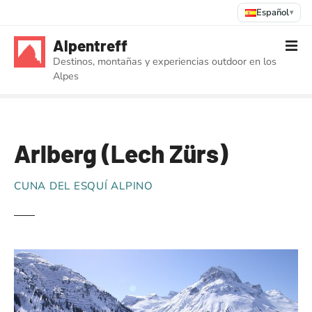
Español
▾
S
Alpentreff
a
Destinos, montañas y experiencias outdoor en los
l
Alpes
t
a
r
a
Arlberg (Lech Zürs)
l
c
o
CUNA DEL ESQUÍ ALPINO
n
t
e
n
i
d
o