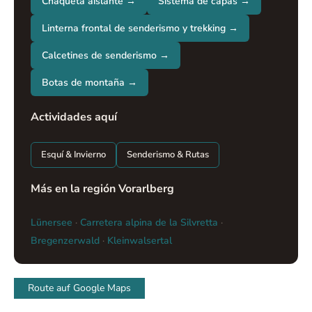
Chaqueta aislante →
Sistema de capas →
Linterna frontal de senderismo y trekking →
Calcetines de senderismo →
Botas de montaña →
Actividades aquí
Esquí & Invierno
Senderismo & Rutas
Más en la región Vorarlberg
Lünersee
·
Carretera alpina de la Silvretta
·
Bregenzerwald
·
Kleinwalsertal
Route auf Google Maps