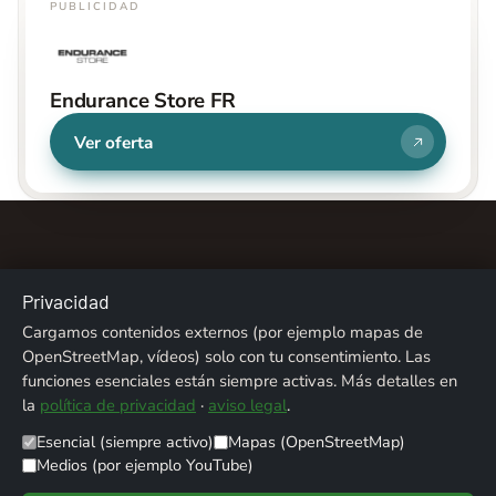
PUBLICIDAD
Endurance Store FR
Ver oferta
Privacidad
Cargamos contenidos externos (por ejemplo mapas de
Sobre nosotros
Contacto
Aviso legal
OpenStreetMap, vídeos) solo con tu consentimiento. Las
funciones esenciales están siempre activas. Más detalles en
Privacidad
Créditos fotográficos
la
política de privacidad
·
aviso legal
.
Esencial (siempre activo)
Mapas (OpenStreetMap)
© 2026 ALPENTREFF · POWERED BY
MIKO24 - IT SERVICE
Medios (por ejemplo YouTube)