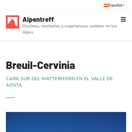
Español
▾
S
Alpentreff
a
Destinos, montañas y experiencias outdoor en los
l
Alpes
t
a
r
a
Breuil-Cervinia
l
c
o
CARA SUR DEL MATTERHORN EN EL VALLE DE
n
AOSTA
t
e
n
i
d
o