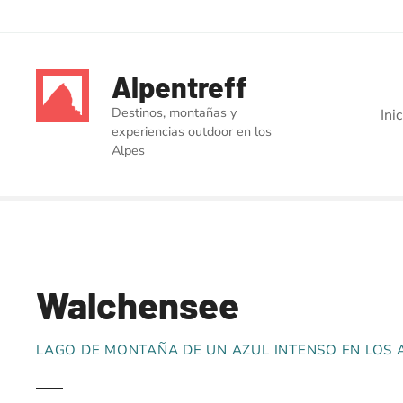
S
a
Alpentreff
l
t
Destinos, montañas y
Ini
a
experiencias outdoor en los
r
Alpes
a
l
c
o
n
t
Walchensee
e
n
i
LAGO DE MONTAÑA DE UN AZUL INTENSO EN LOS 
d
o