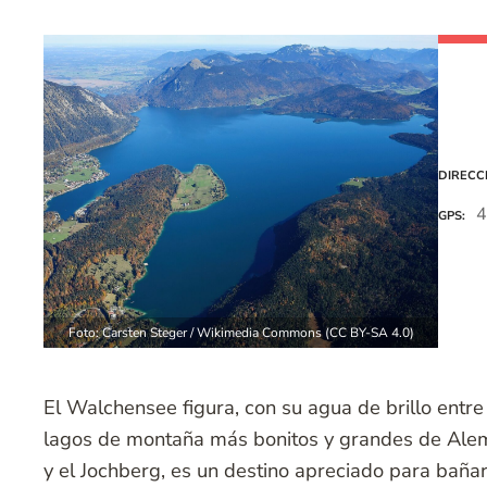
DIRECC
4
GPS
Foto: Carsten Steger / Wikimedia Commons (CC BY-SA 4.0)
El Walchensee figura, con su agua de brillo entre 
lagos de montaña más bonitos y grandes de Ale
y el Jochberg, es un destino apreciado para bañar