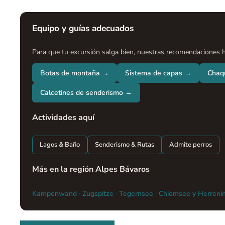
Equipo y guías adecuados
Para que tu excursión salga bien, nuestras recomendaciones h
Botas de montaña →
Sistema de capas →
Chaq
Calcetines de senderismo →
Actividades aquí
Lagos & Baño
Senderismo & Rutas
Admite perros
Más en la región Alpes Bávaros
Kampenwand
·
Zugspitze
·
Tegernsee
·
Chiemsee y Herreni