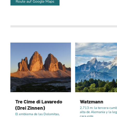
Route auf Google Maps
Tre Cime di Lavaredo
Watzmann
(Drei Zinnen)
2.713 m: la tercera cum
alta de Alemania y la le
El emblema de las Dolomitas,
cara este