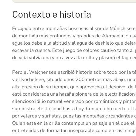
Contexto e historia
Encajado entre montañas boscosas al sur de Múnich se e
de montaña más profundos y grandes de Alemania. Su azul
agua los debe a la altitud y al agua de deshielo que dejaro
excavar la cuenca. Este juego de colores cautivó tanto al
de vida volvía una y otra vez a la orilla y plasmó el lago
Pero el Walchensee escribió historia sobre todo por la t
y el Kochelsee, situado unos 200 metros más abajo, un
alta presión de su tiempo, que aprovecha el desnivel de l
está considerada una hazaña pionera de la electrificación 
silencioso idilio natural venerado por románticos y pin
suministra electricidad hasta hoy. Con un föhn fuerte el 
por veleros y surfistas, pues las montañas circundantes ca
Quien está en la orilla contempla un paisaje en el que el a
entretejidos de forma tan inseparable como en casi ningú