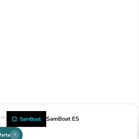
SamBoat ES
DAD
ferta