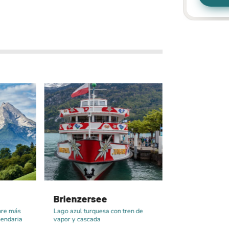
Brienzersee
Kehlsteinh
del Águila)
bre más
Lago azul turquesa con tren de
gendaria
vapor y cascada
Mirador con vist