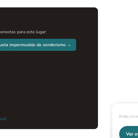
onestas para este lugar:
ueta impermeable de senderismo →
PUBLICI
nsel
Ver o