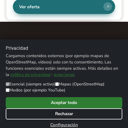
Ver oferta
Privacidad
Cargamos contenidos externos (por ejemplo mapas de
Sobre nosotros
Contacto
Aviso legal
OpenStreetMap, vídeos) solo con tu consentimiento. Las
funciones esenciales están siempre activas. Más detalles en
Privacidad
Créditos fotográficos
la
política de privacidad
·
aviso legal
.
Esencial (siempre activo)
Mapas (OpenStreetMap)
© 2026 ALPENTREFF · POWERED BY
MIKO24 - IT SERVICE
Medios (por ejemplo YouTube)
Aceptar todo
Rechazar
Werbung / Affiliate-Links: Als Amazon-Partner verdiene ich an qualifizierten
Verkäufen. Über mit „Werbung" gekennzeichnete Links erhalte ich ggf. eine
Configuración
Provision, für dich ohne Mehrkosten.
Configuración de cookies