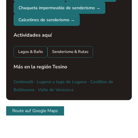
Chaqueta impermeable de senderismo →
Calcetines de senderismo →
Actividades aquí
Lagos & Baño
Senderismo & Rutas
Más en la región Tesino
Centovalli
·
Lugano y lago de Lugano
·
Castillos de
Bellinzona
·
Valle de Verzasca
Route auf Google Maps