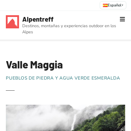
Español
▾
S
Alpentreff
a
Destinos, montañas y experiencias outdoor en los
l
Alpes
t
a
r
a
Valle Maggia
l
c
o
PUEBLOS DE PIEDRA Y AGUA VERDE ESMERALDA
n
t
e
n
i
d
o