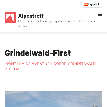
Español
▾
S
Alpentreff
a
Destinos, montañas y experiencias outdoor en los
l
Alpes
t
a
r
a
Grindelwald-First
l
c
o
MONTAÑA DE AVENTURA SOBRE GRINDELWALD,
n
2.168 M
t
e
n
i
d
o