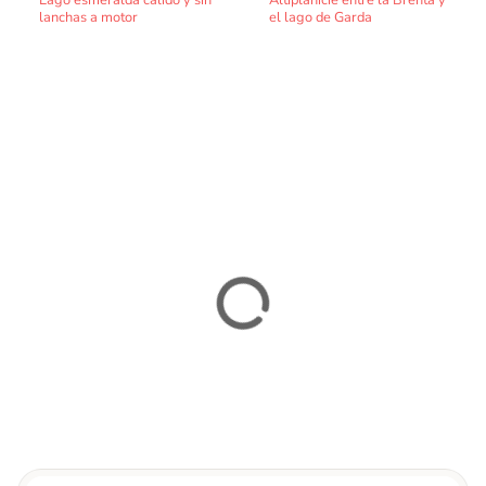
Lago esmeralda cálido y sin
Altiplanicie entre la Brenta y
lanchas a motor
el lago de Garda