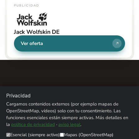
PUBLICIDAD
Jack Wolfskin DE
Ver oferta
Privacidad
Sobre nosotros
Contacto
Aviso legal
Cargamos contenidos externos (por ejemplo mapas de
OpenStreetMap, vídeos) solo con tu consentimiento. Las
Privacidad
Créditos fotográficos
funciones esenciales están siempre activas. Más detalles en
la
política de privacidad
·
aviso legal
.
© 2026 ALPENTREFF · POWERED BY
MIKO24 - IT SERVICE
Esencial (siempre activo)
Mapas (OpenStreetMap)