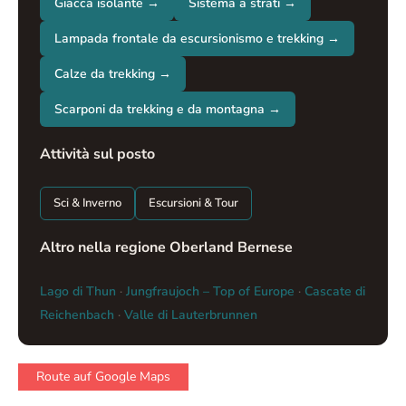
Giacca isolante →
Sistema a strati →
Lampada frontale da escursionismo e trekking →
Calze da trekking →
Scarponi da trekking e da montagna →
Attività sul posto
Sci & Inverno
Escursioni & Tour
Altro nella regione Oberland Bernese
Lago di Thun
·
Jungfraujoch – Top of Europe
·
Cascate di
Reichenbach
·
Valle di Lauterbrunnen
Route auf Google Maps