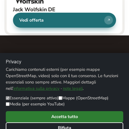
Jack Wolfskin DE
Vedi offerta
Privacy
Carichiamo contenuti esterni (per esempio mappe
Chi siamo
Contatti
Note legali
Privacy
OpenStreetMap, video) solo con il tuo consenso. Le funzioni
essenziali sono sempre attive. Maggiori dettagli
Crediti fotografici
nell’
informativa sulla privacy
·
note legali
.
Essenziale (sempre attivo)
Mappe (OpenStreetMap)
© 2026 ALPENTREFF · POWERED BY
MIKO24 - IT SERVICE
Media (per esempio YouTube)
Accetta tutto
Rifiuta