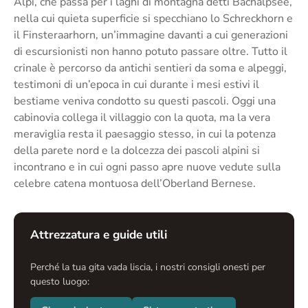
Alpi, che passa per i laghi di montagna detti Bachalpsee,
nella cui quieta superficie si specchiano lo Schreckhorn e
il Finsteraarhorn, un’immagine davanti a cui generazioni
di escursionisti non hanno potuto passare oltre. Tutto il
crinale è percorso da antichi sentieri da soma e alpeggi,
testimoni di un’epoca in cui durante i mesi estivi il
bestiame veniva condotto su questi pascoli. Oggi una
cabinovia collega il villaggio con la quota, ma la vera
meraviglia resta il paesaggio stesso, in cui la potenza
della parete nord e la dolcezza dei pascoli alpini si
incontrano e in cui ogni passo apre nuove vedute sulla
celebre catena montuosa dell’Oberland Bernese.
Attrezzatura e guide utili
Perché la tua gita vada liscia, i nostri consigli onesti per
questo luogo: