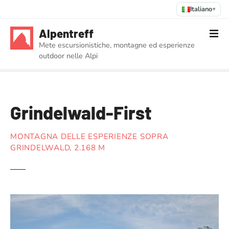
Italiano
▾
V
Alpentreff
a
Mete escursionistiche, montagne ed esperienze
i
outdoor nelle Alpi
a
l
c
o
Grindelwald-First
n
t
e
MONTAGNA DELLE ESPERIENZE SOPRA
n
GRINDELWALD, 2.168 M
u
t
o