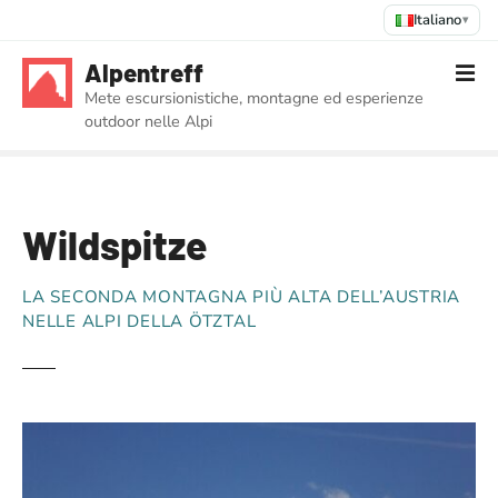
Italiano
▾
V
Alpentreff
a
Mete escursionistiche, montagne ed esperienze
i
outdoor nelle Alpi
a
l
c
o
Wildspitze
n
t
e
LA SECONDA MONTAGNA PIÙ ALTA DELL’AUSTRIA
n
NELLE ALPI DELLA ÖTZTAL
u
t
o