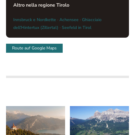
Altro nella regione Tirolo
Innsbruck e Nordkette
·
Achensee
·
Ghiacciaio
dell’Hintertux (Zillertal)
·
Seefeld in Tirol
Route auf Google Maps