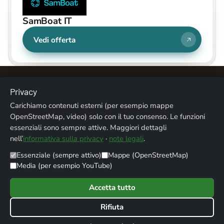
SamBoat IT
Vedi offerta
Privacy
Carichiamo contenuti esterni (per esempio mappe
OpenStreetMap, video) solo con il tuo consenso. Le funzioni
essenziali sono sempre attive. Maggiori dettagli
Chi siamo
Contatti
Note legali
Privacy
nell’
informativa sulla privacy
·
note legali
.
Crediti fotografici
Essenziale (sempre attivo)
Mappe (OpenStreetMap)
Media (per esempio YouTube)
© 2026 ALPENTREFF · POWERED BY
MIKO24 - IT SERVICE
Accetta tutto
Rifiuta