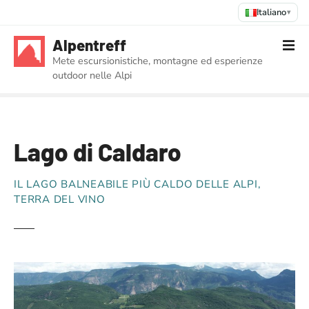
Italiano
▾
V
Alpentreff
a
Mete escursionistiche, montagne ed esperienze
i
outdoor nelle Alpi
a
l
c
o
Lago di Caldaro
n
t
e
IL LAGO BALNEABILE PIÙ CALDO DELLE ALPI,
n
TERRA DEL VINO
u
t
o