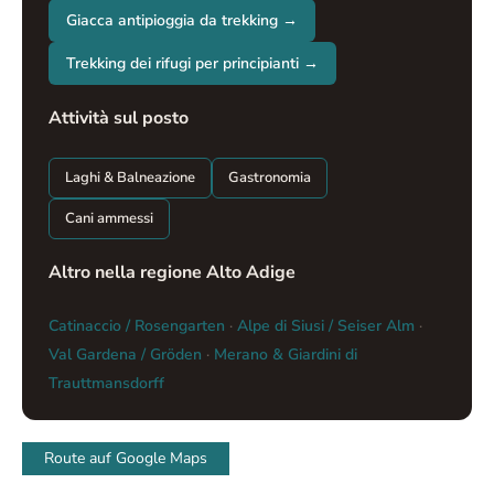
Giacca antipioggia da trekking →
Trekking dei rifugi per principianti →
Attività sul posto
Laghi & Balneazione
Gastronomia
Cani ammessi
Altro nella regione Alto Adige
Catinaccio / Rosengarten
·
Alpe di Siusi / Seiser Alm
·
Val Gardena / Gröden
·
Merano & Giardini di
Trauttmansdorff
Route auf Google Maps