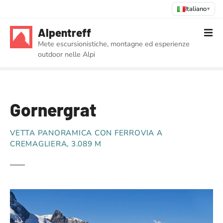
Italiano
▾
V
Alpentreff
a
Mete escursionistiche, montagne ed esperienze
i
outdoor nelle Alpi
a
l
c
o
Gornergrat
n
t
e
VETTA PANORAMICA CON FERROVIA A
n
CREMAGLIERA, 3.089 M
u
t
o