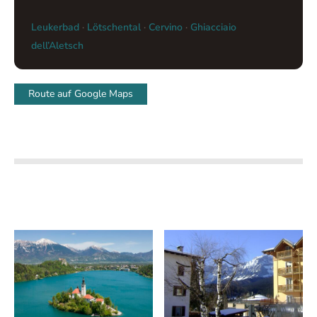
Leukerbad
·
Lötschental
·
Cervino
·
Ghiacciaio
dell’Aletsch
Route auf Google Maps