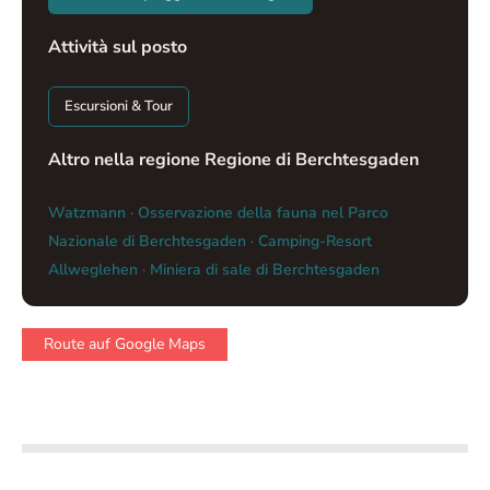
Attività sul posto
Escursioni & Tour
Altro nella regione Regione di Berchtesgaden
Watzmann
·
Osservazione della fauna nel Parco
Nazionale di Berchtesgaden
·
Camping-Resort
Allweglehen
·
Miniera di sale di Berchtesgaden
Route auf Google Maps