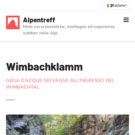
Italiano
▾
V
Alpentreff
a
Mete escursionistiche, montagne ed esperienze
i
outdoor nelle Alpi
a
l
c
o
Wimbachklamm
n
t
e
GOLA D’ACQUE SELVAGGE ALL’INGRESSO DEL
n
WIMBACHTAL
u
t
o