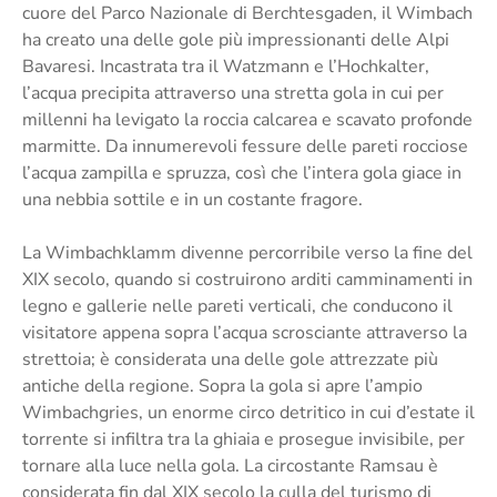
cuore del Parco Nazionale di Berchtesgaden, il Wimbach
ha creato una delle gole più impressionanti delle Alpi
Bavaresi. Incastrata tra il Watzmann e l’Hochkalter,
l’acqua precipita attraverso una stretta gola in cui per
millenni ha levigato la roccia calcarea e scavato profonde
marmitte. Da innumerevoli fessure delle pareti rocciose
l’acqua zampilla e spruzza, così che l’intera gola giace in
una nebbia sottile e in un costante fragore.
La Wimbachklamm divenne percorribile verso la fine del
XIX secolo, quando si costruirono arditi camminamenti in
legno e gallerie nelle pareti verticali, che conducono il
visitatore appena sopra l’acqua scrosciante attraverso la
strettoia; è considerata una delle gole attrezzate più
antiche della regione. Sopra la gola si apre l’ampio
Wimbachgries, un enorme circo detritico in cui d’estate il
torrente si infiltra tra la ghiaia e prosegue invisibile, per
tornare alla luce nella gola. La circostante Ramsau è
considerata fin dal XIX secolo la culla del turismo di