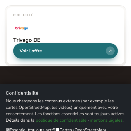
PUBLICITÉ
Trivago DE
Voir l'offre
Confidentialité
Nous chargeons les contenus externes (par exemple les
À propos
Contact
Mentions légales
cartes OpenStreetMap, les vidéos) uniquement avec votre
consentement. Les fonctions essentielles sont toujours actives.
Confidentialité
Crédits photos
Détails dans la
politique de confidentialité
·
mentions légales
.
Essentiel (toujours actif)
Cartes (OpenStreetMap)
© 2026 ALPENTREFF · POWERED BY
MIKO24 - IT SERVICE