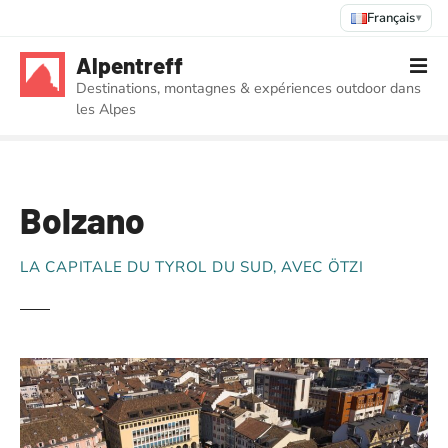
Français
▾
S
Alpentreff
k
Destinations, montagnes & expériences outdoor dans
i
les Alpes
p
t
o
c
Bolzano
o
n
t
LA CAPITALE DU TYROL DU SUD, AVEC ÖTZI
e
n
t