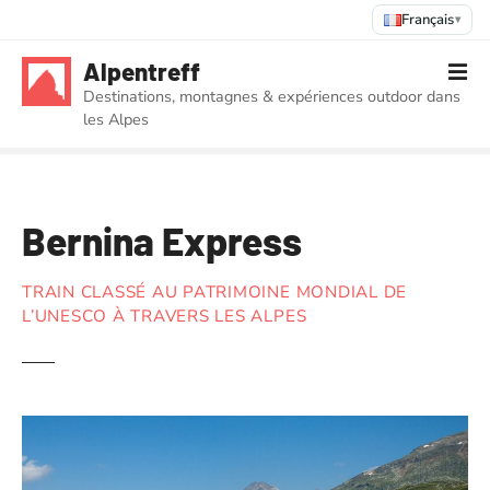
Français
▾
S
Alpentreff
k
Destinations, montagnes & expériences outdoor dans
i
les Alpes
p
t
o
c
Bernina Express
o
n
t
TRAIN CLASSÉ AU PATRIMOINE MONDIAL DE
e
L’UNESCO À TRAVERS LES ALPES
n
t