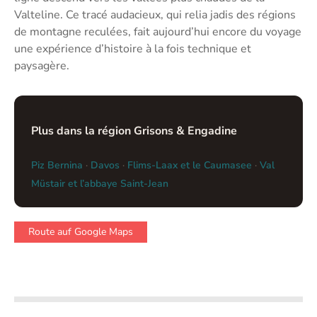
Valteline. Ce tracé audacieux, qui relia jadis des régions
de montagne reculées, fait aujourd’hui encore du voyage
une expérience d’histoire à la fois technique et
paysagère.
Plus dans la région Grisons & Engadine
Piz Bernina
·
Davos
·
Flims-Laax et le Caumasee
·
Val
Müstair et l’abbaye Saint-Jean
Route auf Google Maps