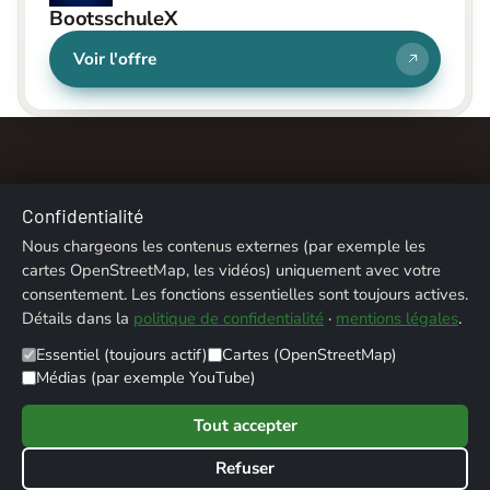
BootsschuleX
Voir l'offre
Confidentialité
Nous chargeons les contenus externes (par exemple les
À propos
Contact
Mentions légales
cartes OpenStreetMap, les vidéos) uniquement avec votre
consentement. Les fonctions essentielles sont toujours actives.
Confidentialité
Crédits photos
Détails dans la
politique de confidentialité
·
mentions légales
.
Essentiel (toujours actif)
Cartes (OpenStreetMap)
© 2026 ALPENTREFF · POWERED BY
MIKO24 - IT SERVICE
Médias (par exemple YouTube)
Tout accepter
Refuser
Werbung / Affiliate-Links: Als Amazon-Partner verdiene ich an qualifizierten