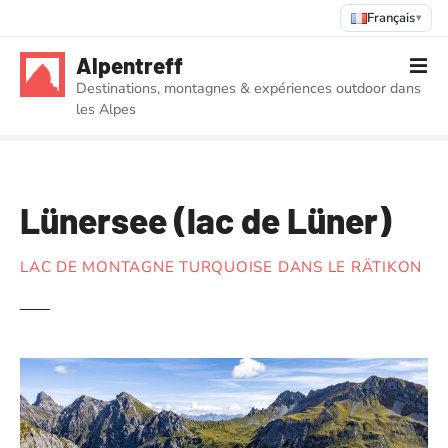
Français
▾
S
Alpentreff
k
Destinations, montagnes & expériences outdoor dans
i
les Alpes
p
t
o
c
Lünersee (lac de Lüner)
o
n
t
LAC DE MONTAGNE TURQUOISE DANS LE RÄTIKON
e
n
t