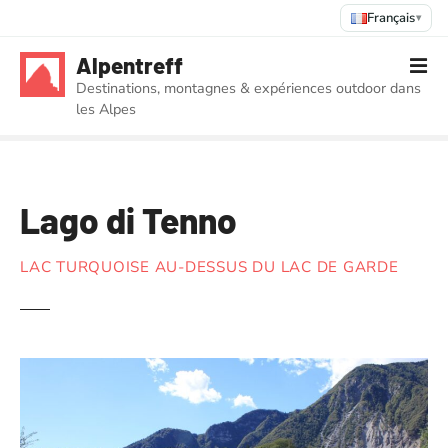
Français
▾
S
Alpentreff
k
Destinations, montagnes & expériences outdoor dans
i
les Alpes
p
t
o
c
Lago di Tenno
o
n
t
LAC TURQUOISE AU-DESSUS DU LAC DE GARDE
e
n
t