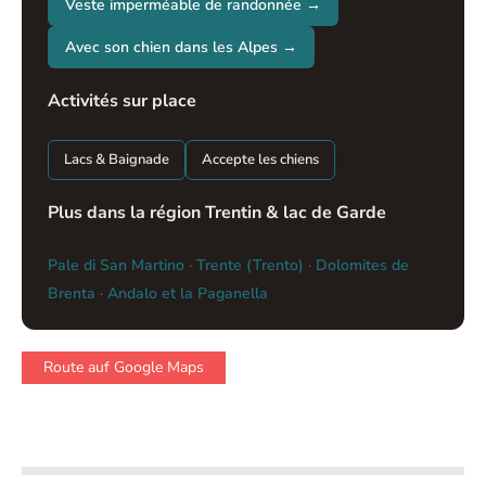
Veste imperméable de randonnée →
Avec son chien dans les Alpes →
Activités sur place
Lacs & Baignade
Accepte les chiens
Plus dans la région Trentin & lac de Garde
Pale di San Martino
·
Trente (Trento)
·
Dolomites de
Brenta
·
Andalo et la Paganella
Route auf Google Maps