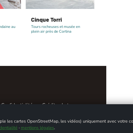
Cinque Torri
Gornergrat
ndaine au
Tours rocheuses et musée en
Sommet panoram
plein air près de Cortina
à crémaillère, 3
Confidentialité
Crédits photos
Y
MIKO24 - IT SERVICE
le les cartes OpenStreetMap, les vidéos) uniquement avec votre con
dentialité
·
mentions légales
.