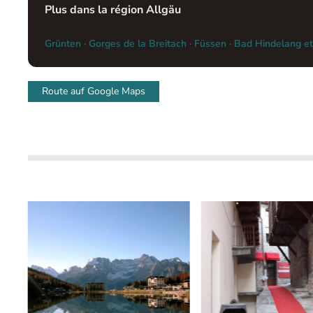
Plus dans la région Allgäu
Grünten
·
Gorges de la Breitach
·
Füssen
·
Bad Hindelang et
Route auf Google Maps