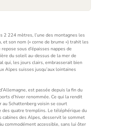
ns 2 224 mètres, l’une des montagnes les
 et son nom (« corne de brume ») trahit les
ée repose sous d’épaisses nappes de
mière du soleil au-dessus de la mer de
qui, les jours clairs, embrasserait bien
x Alpes suisses jusqu’aux lointaines
’Allemagne, est passée depuis la fin du
sports d’hiver renommée. Ce qui la rendit
ar au Schattenberg voisin se court
e des quatre tremplins. Le téléphérique du
es cabines des Alpes, desservit le sommet
äu commodément accessible, sans lui ôter