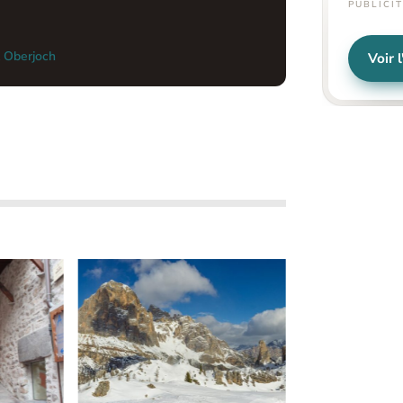
PUBLICI
 Oberjoch
Voir l