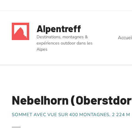
S
k
Alpentreff
i
p
Destinations, montagnes &
Accuei
t
expériences outdoor dans les
o
Alpes
c
o
n
t
e
n
Nebelhorn (Oberstdor
t
SOMMET AVEC VUE SUR 400 MONTAGNES, 2 224 M