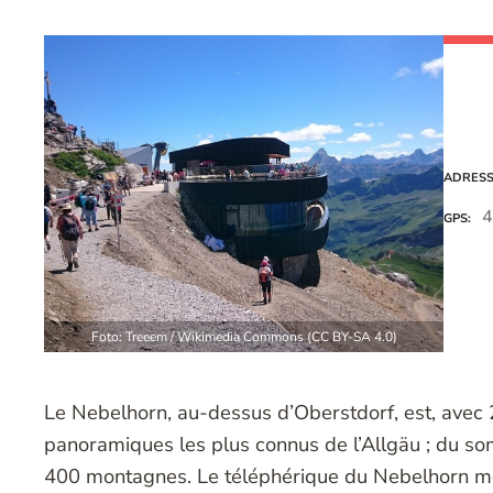
ADRES
4
GPS
Foto: Treeem / Wikimedia Commons (CC BY-SA 4.0)
Le Nebelhorn, au-dessus d’Oberstdorf, est, avec
panoramiques les plus connus de l’Allgäu ; du so
400 montagnes. Le téléphérique du Nebelhorn mo