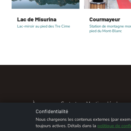
Lac de Misurina
Courmayeur
Lac-miroir au pied des Tre Cime
Station de montagne mo
pied du Mont-Blanc
À propos
Contact
Mentions légales
Confidentialité
© 2026 ALPENTREFF · POWERED B
Nous chargeons les contenus externes (par exemp
toujours actives. Détails dans la
politique de confi