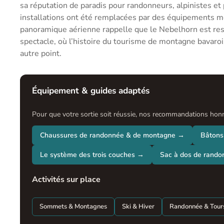
sa réputation de paradis pour randonneurs, alpinistes et
installations ont été remplacées par des équipements 
panoramique aérienne rappelle que le Nebelhorn est resté
spectacle, où l’histoire du tourisme de montagne bava
autre point.
Équipement & guides adaptés
Pour que votre sortie soit réussie, nos recommandations honnê
Chaussures de randonnée & de montagne →
Bâtons
Le système des trois couches →
Sac à dos de rand
Activités sur place
Sommets & Montagnes
Ski & Hiver
Randonnée & Tour