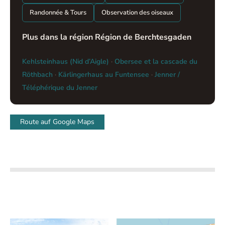
Randonnée & Tours
Observation des oiseaux
Plus dans la région Région de Berchtesgaden
Kehlsteinhaus (Nid d’Aigle)
·
Obersee et la cascade du
Röthbach
·
Kärlingerhaus au Funtensee
·
Jenner /
Téléphérique du Jenner
Route auf Google Maps