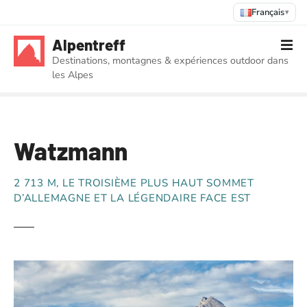
Français
▾
S
Alpentreff
k
Destinations, montagnes & expériences outdoor dans
i
les Alpes
p
t
o
c
Watzmann
o
n
t
2 713 M, LE TROISIÈME PLUS HAUT SOMMET
e
D’ALLEMAGNE ET LA LÉGENDAIRE FACE EST
n
t