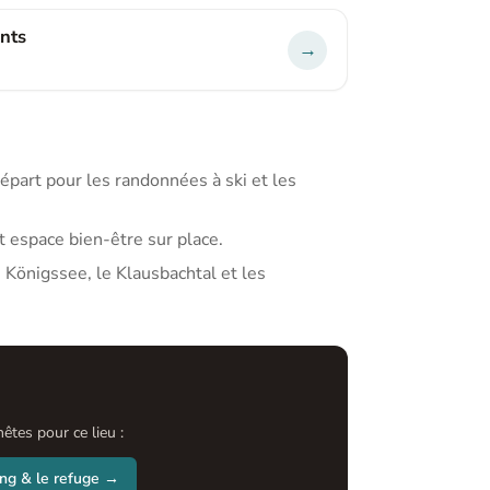
nts
→
épart pour les randonnées à ski et les
t espace bien-être sur place.
 Königssee, le Klausbachtal et les
tes pour ce lieu :
ing & le refuge →