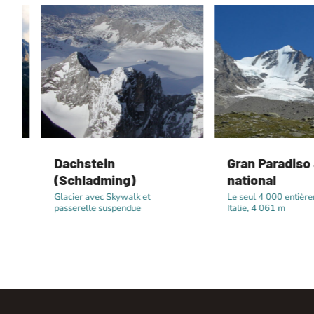
Dachstein
Gran Paradiso &
(Schladming)
national
e
Glacier avec Skywalk et
Le seul 4 000 entièreme
passerelle suspendue
Italie, 4 061 m