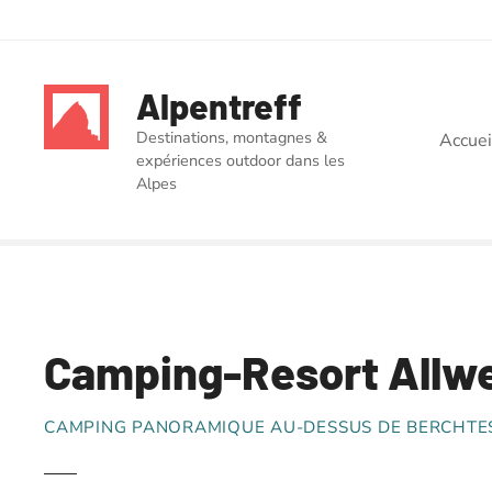
S
k
Alpentreff
i
p
Destinations, montagnes &
Accuei
t
expériences outdoor dans les
o
Alpes
c
o
n
t
e
n
Camping-Resort Allw
t
CAMPING PANORAMIQUE AU-DESSUS DE BERCHTE