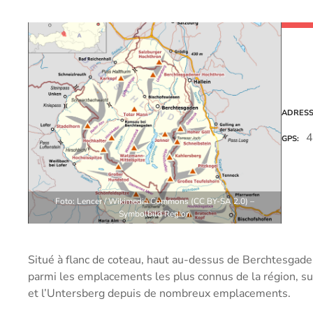
ADRES
4
GPS
Foto: Lencer / Wikimedia Commons (CC BY-SA 2.0) –
Symbolbild Region
Situé à flanc de coteau, haut au-dessus de Berchtesga
parmi les emplacements les plus connus de la région, s
et l’Untersberg depuis de nombreux emplacements.