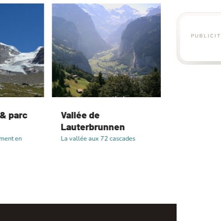
PUBLICI
 parc
Vallée de
Gorges du 
Lauterbrunnen
Gorge sauvage s
la Zugspitze
nt en
La vallée aux 72 cascades