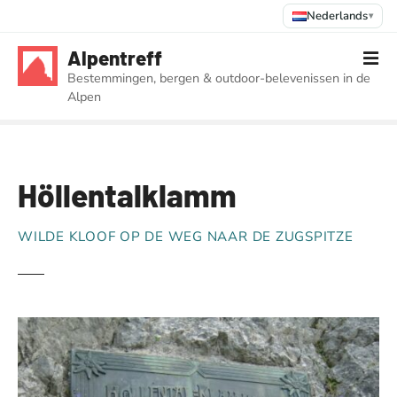
Nederlands
▾
G
Alpentreff
a
Bestemmingen, bergen & outdoor-belevenissen in de
n
Alpen
a
a
r
d
Höllentalklamm
e
i
n
WILDE KLOOF OP DE WEG NAAR DE ZUGSPITZE
h
o
u
d