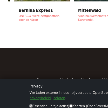
Bernina Express
Mittenwald
UNESCO-werelderfgoedtrein
Vioolbouwersplaats ond
door de Alpen
Karwendel
Over ons
Contact
Colofon
Pri
Privacy
© 2026 ALPENTREFF · POWERED B
We laden externe inhoud (bijvoorbeeld OpenStreetM
privacybeleid
·
colofon
.
Essentieel (altijd actief)
Kaarten (OpenStreetM