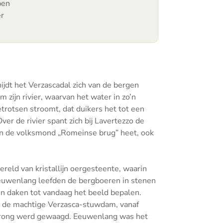
pen
er
nijdt het Verzascadal zich van de bergen
zijn rivier, waarvan het water in zo’n
trotsen stroomt, dat duikers het tot een
er de rivier spant zich bij Lavertezzo de
 in de volksmond „Romeinse brug” heet, ook
reld van kristallijn oergesteente, waarin
 Eeuwenlang leefden de bergboeren in stenen
en daken tot vandaag het beeld bepalen.
r de machtige Verzasca-stuwdam, vanaf
rong werd gewaagd. Eeuwenlang was het