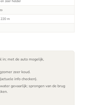
en zeer helder
zo
r 220 m
 in; met de auto mogelijk,
ogzomer zeer koud.
(actuele info checken).
gwater gevaarlijk; sprongen van de brug
kken.