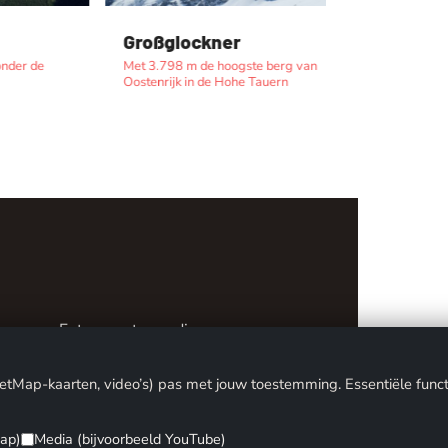
Großglockner
Val d'Isère
er de
Met 3.798 m de hoogste berg van
Hoogalpien skig
Oostenrijk in de Hohe Tauern
Killy
vacy
Fotoverantwoording
Y
MIKO24 - IT SERVICE
ap-kaarten, video’s) pas met jouw toestemming. Essentiële functies z
ap)
Media (bijvoorbeeld YouTube)