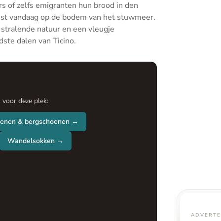
rs of zelfs emigranten hun brood in den
ust vandaag op de bodem van het stuwmeer.
 stralende natuur en een vleugje
ste dalen van Ticino.
n voor deze plek:
enen & bergschoenen →
Wandelsokken →
ADVERTE