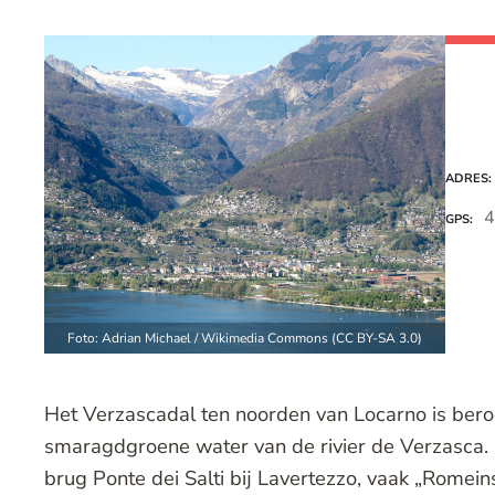
ADRES
4
GPS
Foto: Adrian Michael / Wikimedia Commons (CC BY-SA 3.0)
Het Verzascadal ten noorden van Locarno is bero
smaragdgroene water van de rivier de Verzasca.
brug Ponte dei Salti bij Lavertezzo, vaak „Rome