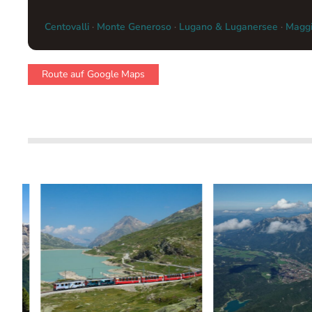
Centovalli
·
Monte Generoso
·
Lugano & Luganersee
·
Maggi
Route auf Google Maps