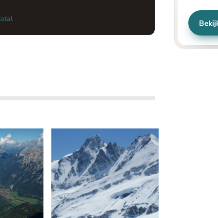
atal
Bekij