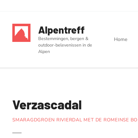
G
a
Alpentreff
n
a
Bestemmingen, bergen &
Home
a
outdoor-belevenissen in de
r
Alpen
d
e
i
n
h
o
Verzascadal
u
d
SMARAGDGROEN RIVIERDAL MET DE ROMEINSE B