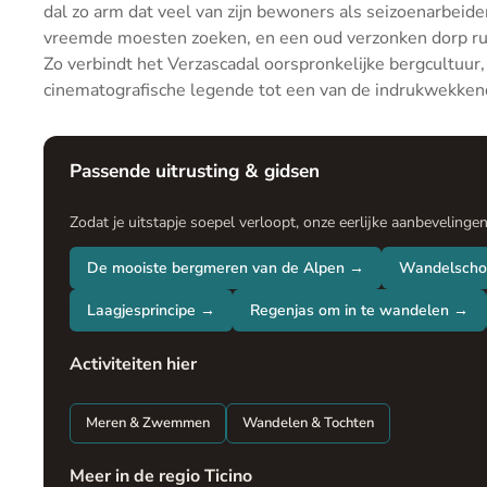
dal zo arm dat veel van zijn bewoners als seizoenarbeide
vreemde moesten zoeken, en een oud verzonken dorp r
Zo verbindt het Verzascadal oorspronkelijke bergcultuur,
cinematografische legende tot een van de indrukwekkend
Passende uitrusting & gidsen
Zodat je uitstapje soepel verloopt, onze eerlijke aanbevelinge
De mooiste bergmeren van de Alpen →
Wandelscho
Laagjesprincipe →
Regenjas om in te wandelen →
Activiteiten hier
Meren & Zwemmen
Wandelen & Tochten
Meer in de regio Ticino