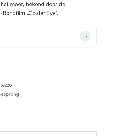
het meer, bekend door de
-Bondfilm „GoldenEye”.
→
rtezzo
eesprong