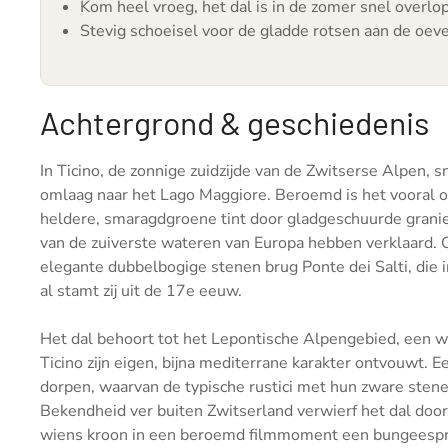
Kom heel vroeg, het dal is in de zomer snel overlo
Stevig schoeisel voor de gladde rotsen aan de oev
Achtergrond & geschiedenis
In Ticino, de zonnige zuidzijde van de Zwitserse Alpen, s
omlaag naar het Lago Maggiore. Beroemd is het vooral om 
heldere, smaragdgroene tint door gladgeschuurde granie
van de zuiverste wateren van Europa hebben verklaard. Ov
elegante dubbelbogige stenen brug Ponte dei Salti, die
al stamt zij uit de 17e eeuw.
Het dal behoort tot het Lepontische Alpengebied, een we
Ticino zijn eigen, bijna mediterrane karakter ontvouwt.
dorpen, waarvan de typische rustici met hun zware sten
Bekendheid ver buiten Zwitserland verwierf het dal doo
wiens kroon in een beroemd filmmoment een bungeesp