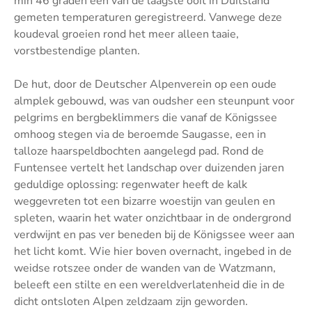
min 46 graden een van de laagste ooit in Duitsland
gemeten temperaturen geregistreerd. Vanwege deze
koudeval groeien rond het meer alleen taaie,
vorstbestendige planten.
De hut, door de Deutscher Alpenverein op een oude
almplek gebouwd, was van oudsher een steunpunt voor
pelgrims en bergbeklimmers die vanaf de Königssee
omhoog stegen via de beroemde Saugasse, een in
talloze haarspeldbochten aangelegd pad. Rond de
Funtensee vertelt het landschap over duizenden jaren
geduldige oplossing: regenwater heeft de kalk
weggevreten tot een bizarre woestijn van geulen en
spleten, waarin het water onzichtbaar in de ondergrond
verdwijnt en pas ver beneden bij de Königssee weer aan
het licht komt. Wie hier boven overnacht, ingebed in de
weidse rotszee onder de wanden van de Watzmann,
beleeft een stilte en een wereldverlatenheid die in de
dicht ontsloten Alpen zeldzaam zijn geworden.