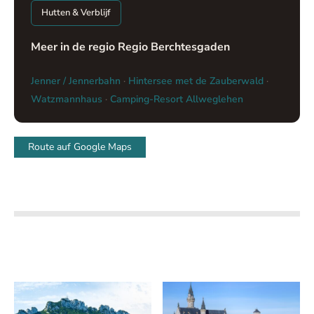
Hutten & Verblijf
Meer in de regio Regio Berchtesgaden
Jenner / Jennerbahn
·
Hintersee met de Zauberwald
·
Watzmannhaus
·
Camping-Resort Allweglehen
Route auf Google Maps