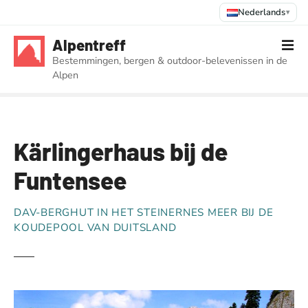
Nederlands
▾
G
Alpentreff
a
Bestemmingen, bergen & outdoor-belevenissen in de
n
Alpen
a
a
r
d
Kärlingerhaus bij de
e
i
Funtensee
n
h
DAV-BERGHUT IN HET STEINERNES MEER BIJ DE
o
KOUDEPOOL VAN DUITSLAND
u
d