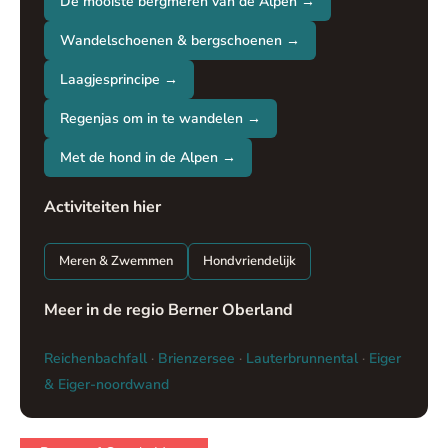
De mooiste bergmeren van de Alpen →
Wandelschoenen & bergschoenen →
Laagjesprincipe →
Regenjas om in te wandelen →
Met de hond in de Alpen →
Activiteiten hier
Meren & Zwemmen
Hondvriendelijk
Meer in de regio Berner Oberland
Reichenbachfall
·
Brienzersee
·
Lauterbrunnental
·
Eiger
& Eiger-noordwand