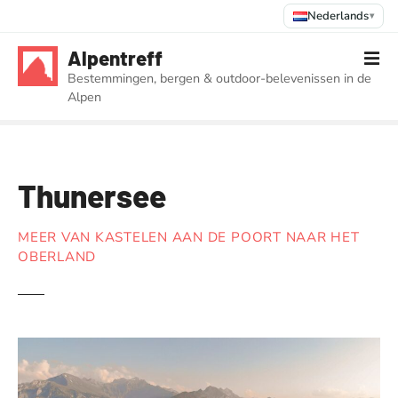
Nederlands
▾
G
Alpentreff
a
Bestemmingen, bergen & outdoor-belevenissen in de
n
Alpen
a
a
r
d
Thunersee
e
i
n
MEER VAN KASTELEN AAN DE POORT NAAR HET
h
OBERLAND
o
u
d