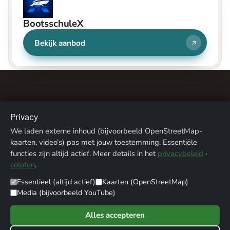
BootsschuleX
Bekijk aanbod
Privacy
We laden externe inhoud (bijvoorbeeld OpenStreetMap-
Over ons
Contact
Colofon
Privacy
kaarten, video’s) pas met jouw toestemming. Essentiële
functies zijn altijd actief. Meer details in het
privacybeleid
·
Fotoverantwoording
colofon
.
Essentieel (altijd actief)
Kaarten (OpenStreetMap)
© 2026 ALPENTREFF · POWERED BY
MIKO24 - IT SERVICE
Media (bijvoorbeeld YouTube)
Alles accepteren