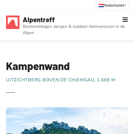
Nederlands
▾
G
Alpentreff
a
Bestemmingen, bergen & outdoor-belevenissen in de
n
Alpen
a
a
r
d
Kampenwand
e
i
n
UITZICHTBERG BOVEN DE CHIEMGAU, 1.669 M
h
o
u
d