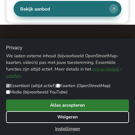
Bekijk aanbod
Privacy
We laden externe inhoud (bijvoorbeeld OpenStreetMap-
kaarten, video’s) pas met jouw toestemming. Essentiële
Over ons
Contact
Colofon
Privacy
functies zijn altijd actief. Meer details in het
privacybeleid
·
colofon
.
Fotoverantwoording
Essentieel (altijd actief)
Kaarten (OpenStreetMap)
© 2026 ALPENTREFF · POWERED BY
MIKO24 - IT SERVICE
Media (bijvoorbeeld YouTube)
Alles accepteren
Weigeren
Werbung / Affiliate-Links: Als Amazon-Partner verdiene ich an qualifizierten
Instellingen
Verkäufen. Über mit „Werbung" gekennzeichnete Links erhalte ich ggf. eine
Cookie-instellingen