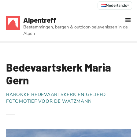
Nederlands
▾
G
Alpentreff
a
Bestemmingen, bergen & outdoor-belevenissen in de
n
Alpen
a
a
r
d
Bedevaartskerk Maria
e
i
Gern
n
h
BAROKKE BEDEVAARTSKERK EN GELIEFD
o
FOTOMOTIEF VOOR DE WATZMANN
u
d