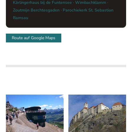
Kärlingerhaus bij de Funtensee
·
Wimbachklamm
·
Zoutmijn Berchtesgaden
·
Parochiekerk St. Sebastian
Ramsau
Route auf Google Maps