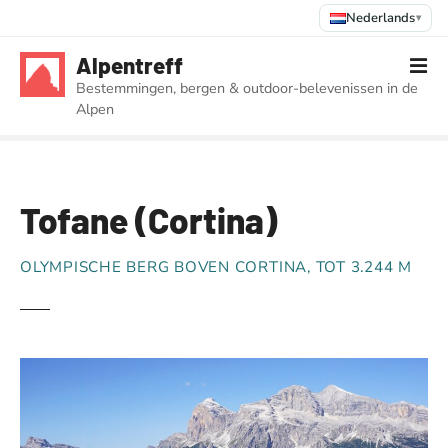
Nederlands
▾
G
Alpentreff
a
Bestemmingen, bergen & outdoor-belevenissen in de
n
Alpen
a
a
r
d
Tofane (Cortina)
e
i
n
OLYMPISCHE BERG BOVEN CORTINA, TOT 3.244 M
h
o
u
d