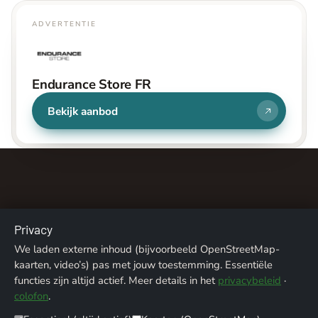
ADVERTENTIE
Endurance Store FR
Bekijk aanbod
Privacy
Over ons
Contact
Colofon
Privacy
We laden externe inhoud (bijvoorbeeld OpenStreetMap-
kaarten, video’s) pas met jouw toestemming. Essentiële
Fotoverantwoording
functies zijn altijd actief. Meer details in het
privacybeleid
·
colofon
.
© 2026 ALPENTREFF · POWERED BY
MIKO24 - IT SERVICE