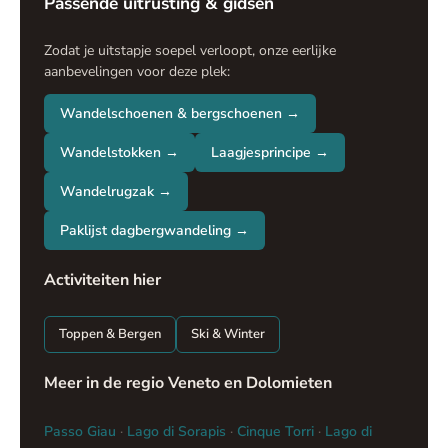
Passende uitrusting & gidsen
Zodat je uitstapje soepel verloopt, onze eerlijke
aanbevelingen voor deze plek:
Wandelschoenen & bergschoenen →
Wandelstokken →
Laagjesprincipe →
Wandelrugzak →
Paklijst dagbergwandeling →
Activiteiten hier
Toppen & Bergen
Ski & Winter
Meer in de regio Veneto en Dolomieten
Passo Giau
·
Lago di Sorapis
·
Cinque Torri
·
Lago di