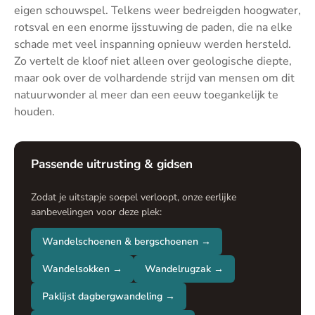
eigen schouwspel. Telkens weer bedreigden hoogwater,
rotsval en een enorme ijsstuwing de paden, die na elke
schade met veel inspanning opnieuw werden hersteld.
Zo vertelt de kloof niet alleen over geologische diepte,
maar ook over de volhardende strijd van mensen om dit
natuurwonder al meer dan een eeuw toegankelijk te
houden.
Passende uitrusting & gidsen
Zodat je uitstapje soepel verloopt, onze eerlijke
aanbevelingen voor deze plek:
Wandelschoenen & bergschoenen →
Wandelsokken →
Wandelrugzak →
Paklijst dagbergwandeling →