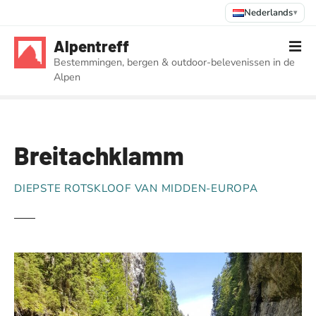
Nederlands
▾
G
Alpentreff
a
Bestemmingen, bergen & outdoor-belevenissen in de
n
Alpen
a
a
r
d
Breitachklamm
e
i
n
DIEPSTE ROTSKLOOF VAN MIDDEN-EUROPA
h
o
u
d