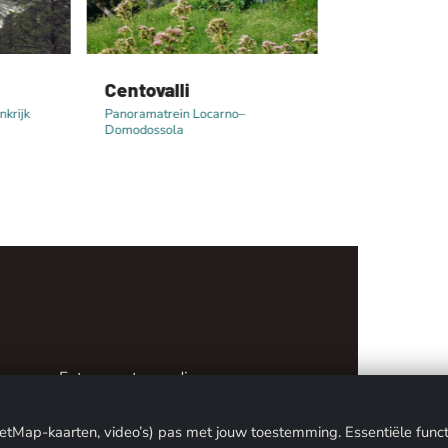
Centovalli
Sölden & Ö
nkrijk
Panoramatrein Locarno–
Gletsjerskioord
Domodossola
vacy
Fotoverantwoording
Y
MIKO24 - IT SERVICE
ap-kaarten, video’s) pas met jouw toestemming. Essentiële functies z