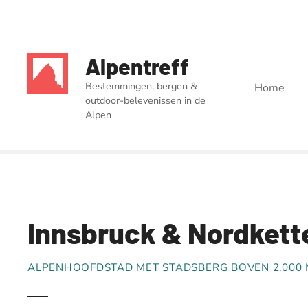
G
a
Alpentreff
n
a
Bestemmingen, bergen &
Home
a
outdoor-belevenissen in de
r
Alpen
d
e
i
n
h
o
Innsbruck & Nordkett
u
d
ALPENHOOFDSTAD MET STADSBERG BOVEN 2.000 