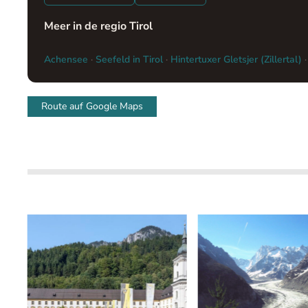
Meer in de regio Tirol
Achensee
·
Seefeld in Tirol
·
Hintertuxer Gletsjer (Zillertal)
Route auf Google Maps