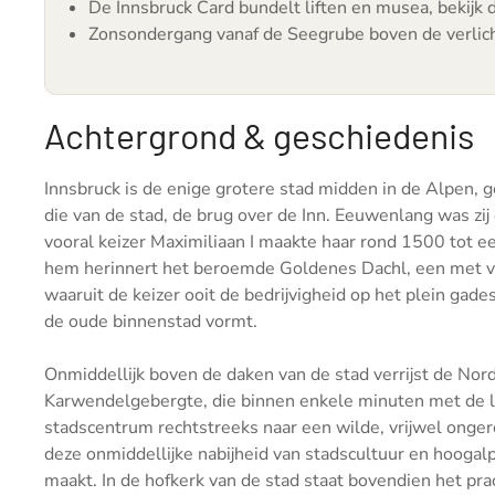
De Innsbruck Card bundelt liften en musea, bekijk d
Zonsondergang vanaf de Seegrube boven de verlic
Achtergrond & geschiedenis
Innsbruck is de enige grotere stad midden in de Alpen, g
die van de stad, de brug over de Inn. Eeuwenlang was zij
vooral keizer Maximiliaan I maakte haar rond 1500 tot ee
hem herinnert het beroemde Goldenes Dachl, een met v
waaruit de keizer ooit de bedrijvigheid op het plein gad
de oude binnenstad vormt.
Onmiddellijk boven de daken van de stad verrijst de Nord
Karwendelgebergte, die binnen enkele minuten met de li
stadscentrum rechtstreeks naar een wilde, vrijwel onge
deze onmiddellijke nabijheid van stadscultuur en hoogal
maakt. In de hofkerk van de stad staat bovendien het pr