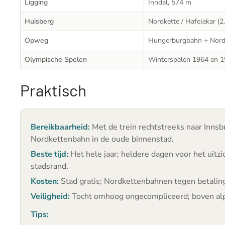
Ligging
Inndal, 574 m
Huisberg
Nordkette / Hafelekar (2
Opweg
Hungerburgbahn + Nord
Olympische Spelen
Winterspelen 1964 en 
Praktisch
Bereikbaarheid:
Met de trein rechtstreeks naar Innsb
Nordkettenbahn in de oude binnenstad.
Beste tijd:
Het hele jaar; heldere dagen voor het uitzi
stadsrand.
Kosten:
Stad gratis; Nordkettenbahnen tegen betaling 
Veiligheid:
Tocht omhoog ongecompliceerd; boven alpie
Tips: