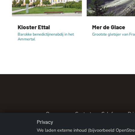
Kloster Ettal
Mer de Glace
Barokke benedictijnenabdij in het
Grootste gletsjer van Fra
Ammertal
Over ons
Contact
Colofon
Pri
Privacy
© 2026 ALPENTREFF · POWERED B
We laden externe inhoud (bijvoorbeeld OpenStreetM