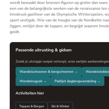
wordt bewaakt door bronzen figuren op groter dan war
een van de belangrijkste werken van de renaissance te
Innsbruck gastheer van de Olympische Winterspelen, wat 
sport vestigde. Wie van de hoogte van de Nordkette naar 
liggen, omlijst door de toppen, en begrijpt waarom Innsb
geldt.
Passende uitrusting & gidsen
Zodat je uitstapje soepel verloopt, onze eerlijke aanbevelinge
Wandelschoenen & bergschoenen →
Wandelstokke
Wandelrugzak →
Paklijst dagbergwandeling →
Activiteiten hier
Toppen & Bergen
Ski & Winter