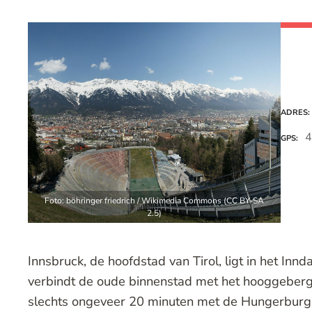
ADRES
4
GPS
Foto: böhringer friedrich / Wikimedia Commons (CC BY-SA
2.5)
Innsbruck, de hoofdstad van Tirol, ligt in het Inn
verbindt de oude binnenstad met het hooggebergte
slechts ongeveer 20 minuten met de Hungerburg