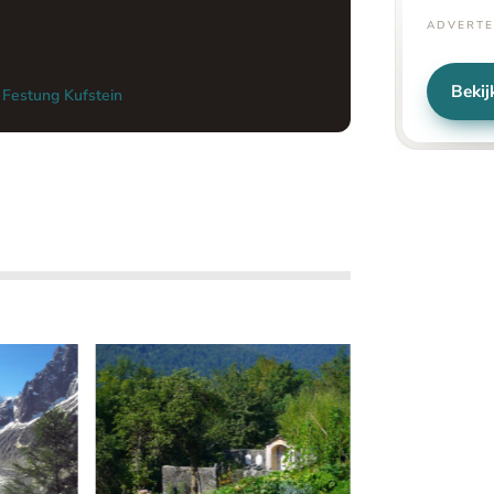
ADVERTE
Bekij
·
Festung Kufstein