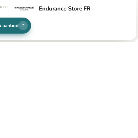
Endurance Store FR
NTIE
k aanbod